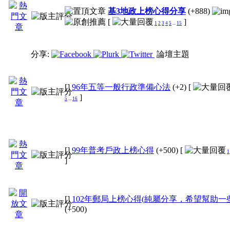
基3地政上榜心得分享
(+888)
[
]
1
2
3
4
5
...
15
分享:
論壇主題
[]
96年五等一般行政準備心法
(+2)
[
]
5
...
16
[]
99年普考戶政上榜心得
(+500)
[
1
]
[]
102年郵局上榜心得(純屬分享，希望幫助一
(+500)