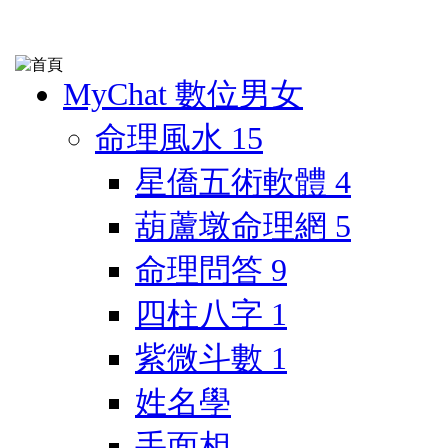
MyChat 數位男女
命理風水
15
星僑五術軟體
4
葫蘆墩命理網
5
命理問答
9
四柱八字
1
紫微斗數
1
姓名學
手面相