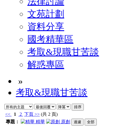
法律討論
文苑計劃
資料分享
國考精華區
考取&現職甘苦談
解惑專區
»
考取&現職甘苦談
<<
1
2
下頁
>>
(共 2 頁)
專題：
精華
原創