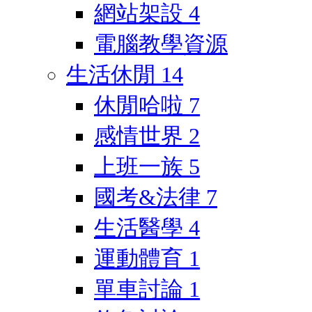
網站架設
4
電腦教學資源
生活休閒
14
休閒哈啦
7
感情世界
2
上班一族
5
國考&法律
7
生活醫學
4
運動體育
1
單車討論
1