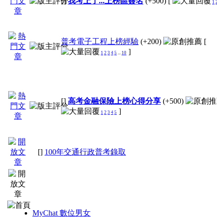
[]
我考上了...上榜區簽名
(+500)
[
1
普考電子工程上榜經驗
(+200)
[
]
1
2
3
4
5
...
10
[]
高考金融保險上榜心得分享
(+500)
]
1
2
3
4
5
[]
100年交通行政普考錄取
MyChat 數位男女