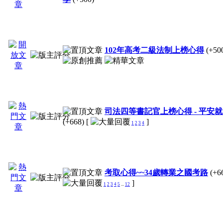
102年高考二級法制上榜心得
(+50
司法四等書記官上榜心得 - 平安
(+668)
[
]
1
2
3
4
考取心得~~34歲轉業之國考路
(+6
]
1
2
3
4
5
...
12