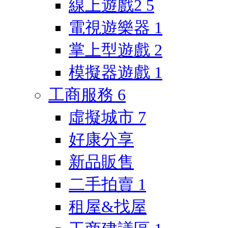
線上遊戲2
5
電視遊樂器
1
掌上型遊戲
2
模擬器遊戲
1
工商服務
6
虛擬城市
7
好康分享
新品販售
二手拍賣
1
租屋&找屋