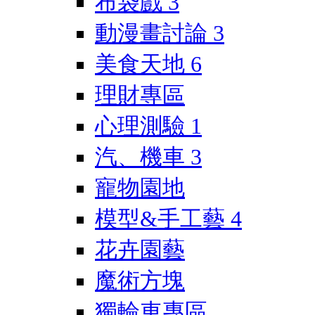
布袋戲
3
動漫畫討論
3
美食天地
6
理財專區
心理測驗
1
汽、機車
3
寵物園地
模型&手工藝
4
花卉園藝
魔術方塊
獨輪車專區