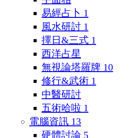
易經占卜
1
風水研討
1
擇日&三式
1
西洋占星
無視論塔羅牌
10
修行&武術
1
中醫研討
五術哈啦
1
電腦資訊
13
硬體討論
5