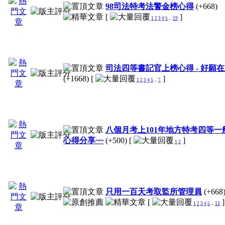
98司法特考法警金榜心得
(+668)
[
]
1
2
3
4
5
...
19
司法四等書記官上榜心得 - 好願
(+1668)
[
]
1
2
3
4
5
...
7
八個月考上101年地方特考四等一
心得分享~~
(+500)
[
]
1
2
只用一百天考取監所管理員
(+668
[
]
1
2
3
4
5
...
13