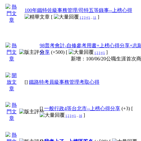
100年鐵特佐級事務管理/司特五等錄事--上榜心得
[
]
1
2
3
4
5
...
11
98普考會計-自修參考用書+上榜心得分享+志
分享
(+500)
[
]
1
2
3
4
5
新增：100/06/20公職生涯首次
[]
鐵路特考員級事務管理考取心得
[]
一般行政4等台北市--上榜心得分享
(+3)
[
]
1
2
3
4
5
...
16