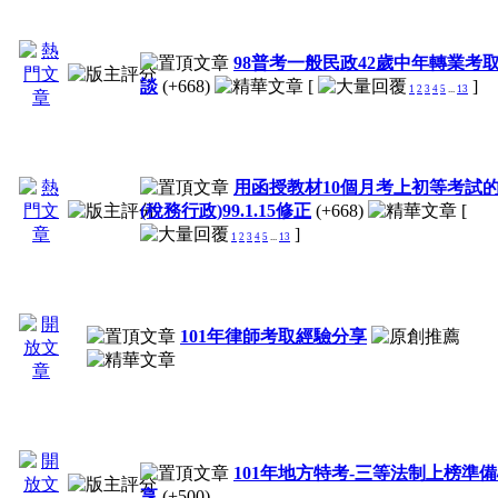
98普考一般民政42歲中年轉業考
談
(+668)
[
]
1
2
3
4
5
...
13
用函授教材10個月考上初等考試
(稅務行政)99.1.15修正
(+668)
[
]
1
2
3
4
5
...
13
101年律師考取經驗分享
101年地方特考-三等法制上榜準
享
(+500)