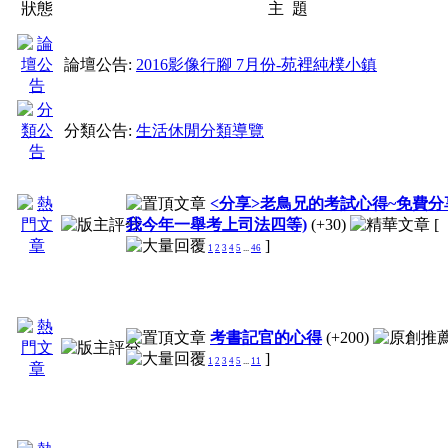
狀態
主 題
論壇公告:
2016影像行腳 7月份-苑裡純樸小鎮
分類公告:
生活休閒分類導覽
<分享>老鳥兄的考試心得~免費分
我今年一舉考上司法四等)
(+30)
[
]
1
2
3
4
5
...
46
考書記官的心得
(+200)
]
1
2
3
4
5
...
11