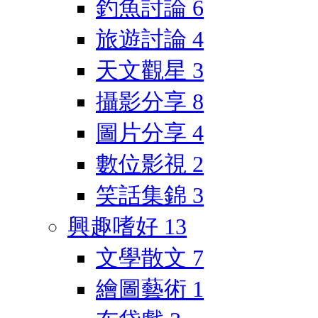
釣魚討論
6
旅遊討論
4
天文觀星
3
攝影分享
8
圖片分享
4
數位影視
2
笑話集錦
3
興趣嗜好
13
文學散文
7
繪圖藝術
1