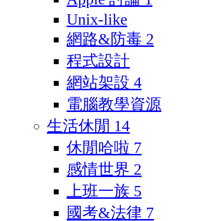
Unix-like
網路&防毒
2
程式設計
網站架設
4
電腦教學資源
生活休閒
14
休閒哈啦
7
感情世界
2
上班一族
5
國考&法律
7