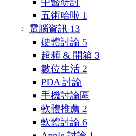
中醫研討
五術哈啦
1
電腦資訊
13
硬體討論
5
超頻 & 開箱
3
數位生活
2
PDA 討論
手機討論區
軟體推薦
2
軟體討論
6
Apple 討論
1