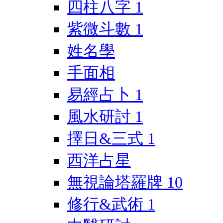
四柱八字
1
紫微斗數
1
姓名學
手面相
易經占卜
1
風水研討
1
擇日&三式
1
西洋占星
無視論塔羅牌
10
修行&武術
1