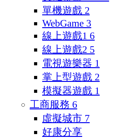
單機遊戲
2
WebGame
3
線上遊戲1
6
線上遊戲2
5
電視遊樂器
1
掌上型遊戲
2
模擬器遊戲
1
工商服務
6
虛擬城市
7
好康分享