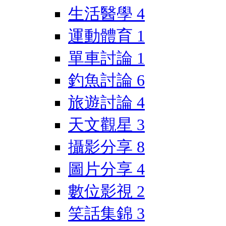
生活醫學
4
運動體育
1
單車討論
1
釣魚討論
6
旅遊討論
4
天文觀星
3
攝影分享
8
圖片分享
4
數位影視
2
笑話集錦
3