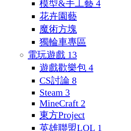
模型&手工藝
4
花卉園藝
魔術方塊
獨輪車專區
電玩遊戲
13
遊戲歡樂包
4
CS討論
8
Steam
3
MineCraft
2
東方Project
英雄聯盟LOL
1