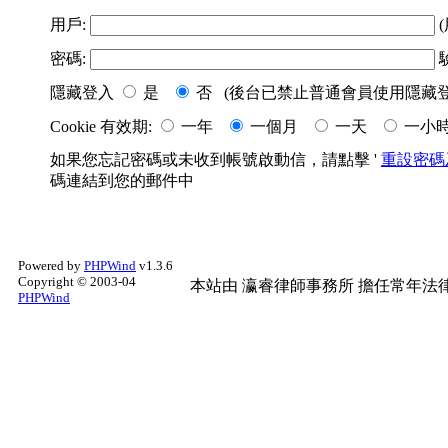
用戶:
(
密碼:
隱藏登入
是
否 (後台已禁止普通會員使用隱藏登
Cookie 有效期:
一年
一個月
一天
一小
如果您忘記密碼或未收到帳號啟動信，請點擊 '
重設密碼
碼連結到您的郵件中
Powered by
PHPWind
v1.3.6
Copyright © 2003-04
本站由
瀛睿律師事務所
擔任常年法律
PHPWind