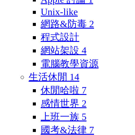
Unix-like
網路&防毒
2
程式設計
網站架設
4
電腦教學資源
生活休閒
14
休閒哈啦
7
感情世界
2
上班一族
5
國考&法律
7