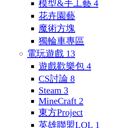
模型&手工藝
4
花卉園藝
魔術方塊
獨輪車專區
電玩遊戲
13
遊戲歡樂包
4
CS討論
8
Steam
3
MineCraft
2
東方Project
英雄聯盟LOL
1