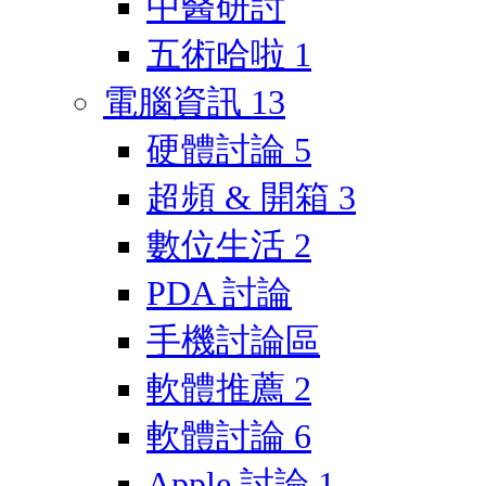
中醫研討
五術哈啦
1
電腦資訊
13
硬體討論
5
超頻 & 開箱
3
數位生活
2
PDA 討論
手機討論區
軟體推薦
2
軟體討論
6
Apple 討論
1