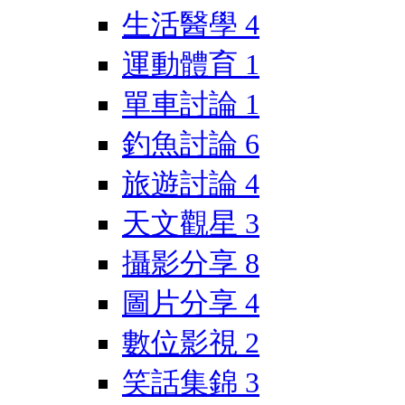
生活醫學
4
運動體育
1
單車討論
1
釣魚討論
6
旅遊討論
4
天文觀星
3
攝影分享
8
圖片分享
4
數位影視
2
笑話集錦
3