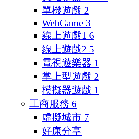
單機遊戲
2
WebGame
3
線上遊戲1
6
線上遊戲2
5
電視遊樂器
1
掌上型遊戲
2
模擬器遊戲
1
工商服務
6
虛擬城市
7
好康分享