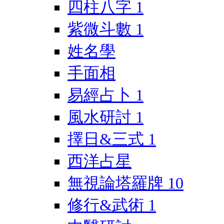
四柱八字
1
紫微斗數
1
姓名學
手面相
易經占卜
1
風水研討
1
擇日&三式
1
西洋占星
無視論塔羅牌
10
修行&武術
1