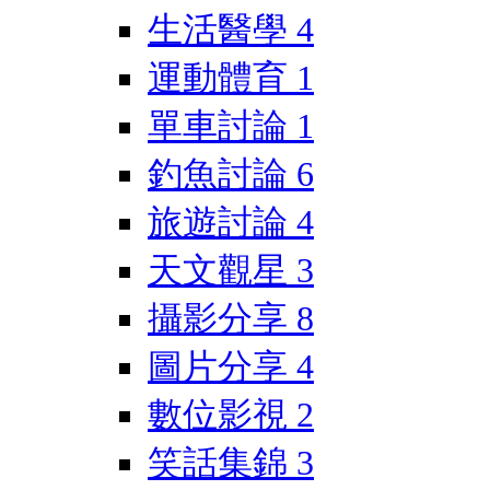
生活醫學
4
運動體育
1
單車討論
1
釣魚討論
6
旅遊討論
4
天文觀星
3
攝影分享
8
圖片分享
4
數位影視
2
笑話集錦
3