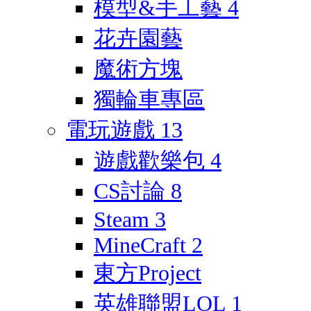
模型&手工藝
4
花卉園藝
魔術方塊
獨輪車專區
電玩遊戲
13
遊戲歡樂包
4
CS討論
8
Steam
3
MineCraft
2
東方Project
英雄聯盟LOL
1