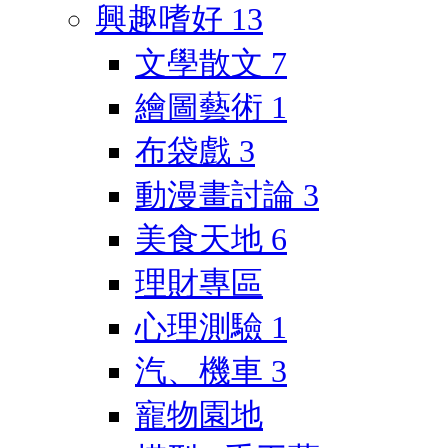
興趣嗜好
13
文學散文
7
繪圖藝術
1
布袋戲
3
動漫畫討論
3
美食天地
6
理財專區
心理測驗
1
汽、機車
3
寵物園地