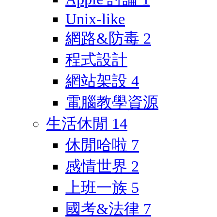
Unix-like
網路&防毒
2
程式設計
網站架設
4
電腦教學資源
生活休閒
14
休閒哈啦
7
感情世界
2
上班一族
5
國考&法律
7