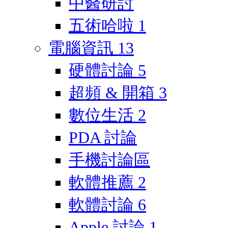
中醫研討
五術哈啦
1
電腦資訊
13
硬體討論
5
超頻 & 開箱
3
數位生活
2
PDA 討論
手機討論區
軟體推薦
2
軟體討論
6
Apple 討論
1