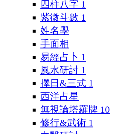
四柱八字
1
紫微斗數
1
姓名學
手面相
易經占卜
1
風水研討
1
擇日&三式
1
西洋占星
無視論塔羅牌
10
修行&武術
1