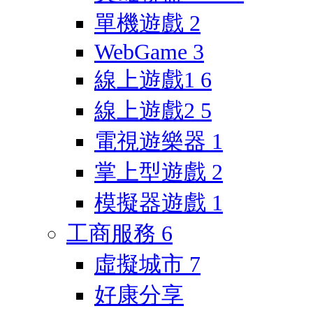
單機遊戲
2
WebGame
3
線上遊戲1
6
線上遊戲2
5
電視遊樂器
1
掌上型遊戲
2
模擬器遊戲
1
工商服務
6
虛擬城市
7
好康分享