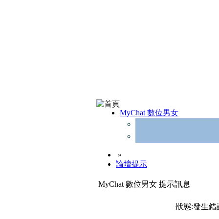
MyChat 數位男女
»
論壇提示
MyChat 數位男女 提示訊息
狀態:發生錯誤