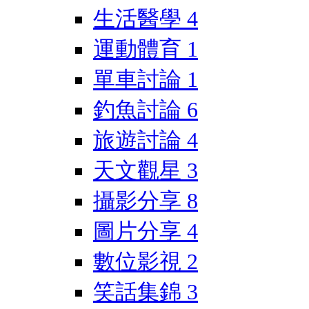
生活醫學
4
運動體育
1
單車討論
1
釣魚討論
6
旅遊討論
4
天文觀星
3
攝影分享
8
圖片分享
4
數位影視
2
笑話集錦
3