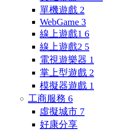
單機遊戲
2
WebGame
3
線上遊戲1
6
線上遊戲2
5
電視遊樂器
1
掌上型遊戲
2
模擬器遊戲
1
工商服務
6
虛擬城市
7
好康分享