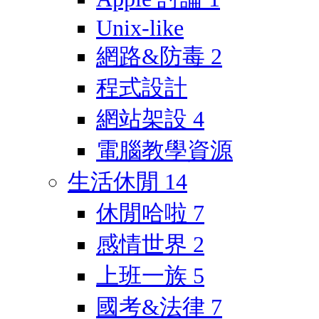
Unix-like
網路&防毒
2
程式設計
網站架設
4
電腦教學資源
生活休閒
14
休閒哈啦
7
感情世界
2
上班一族
5
國考&法律
7