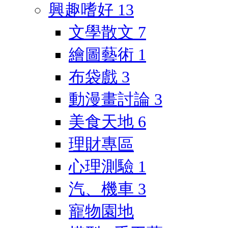
興趣嗜好
13
文學散文
7
繪圖藝術
1
布袋戲
3
動漫畫討論
3
美食天地
6
理財專區
心理測驗
1
汽、機車
3
寵物園地