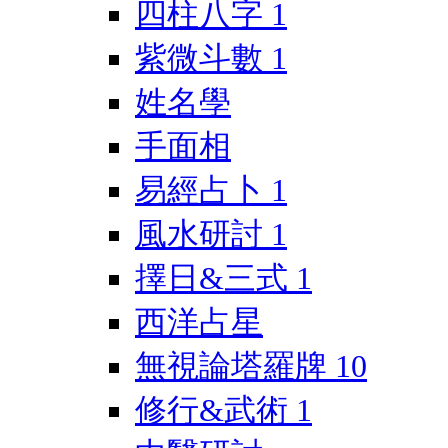
四柱八字
1
紫微斗數
1
姓名學
手面相
易經占卜
1
風水研討
1
擇日&三式
1
西洋占星
無視論塔羅牌
10
修行&武術
1