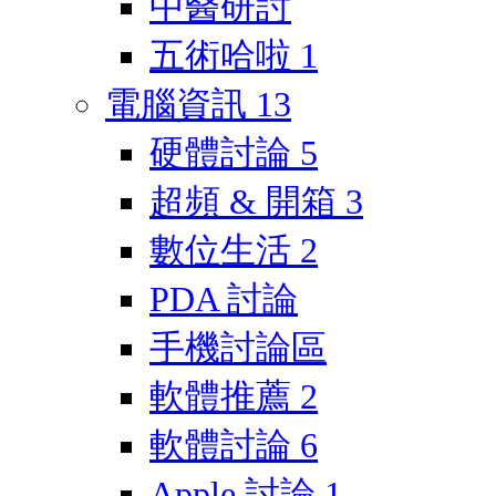
中醫研討
五術哈啦
1
電腦資訊
13
硬體討論
5
超頻 & 開箱
3
數位生活
2
PDA 討論
手機討論區
軟體推薦
2
軟體討論
6
Apple 討論
1