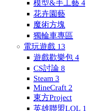
模型&手工藝
4
花卉園藝
魔術方塊
獨輪車專區
電玩遊戲
13
遊戲歡樂包
4
CS討論
8
Steam
3
MineCraft
2
東方Project
英雄聯盟LOL
1