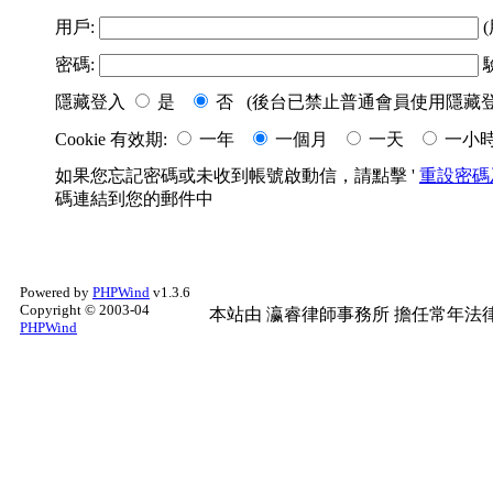
用戶:
(
密碼:
隱藏登入
是
否 (後台已禁止普通會員使用隱藏登
Cookie 有效期:
一年
一個月
一天
一小
如果您忘記密碼或未收到帳號啟動信，請點擊 '
重設密碼
碼連結到您的郵件中
Powered by
PHPWind
v1.3.6
Copyright © 2003-04
本站由
瀛睿律師事務所
擔任常年法律
PHPWind