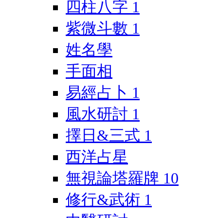
四柱八字
1
紫微斗數
1
姓名學
手面相
易經占卜
1
風水研討
1
擇日&三式
1
西洋占星
無視論塔羅牌
10
修行&武術
1