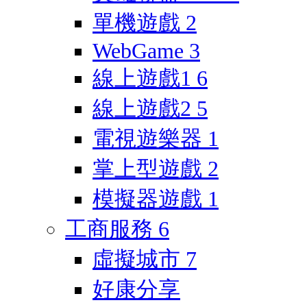
單機遊戲
2
WebGame
3
線上遊戲1
6
線上遊戲2
5
電視遊樂器
1
掌上型遊戲
2
模擬器遊戲
1
工商服務
6
虛擬城市
7
好康分享