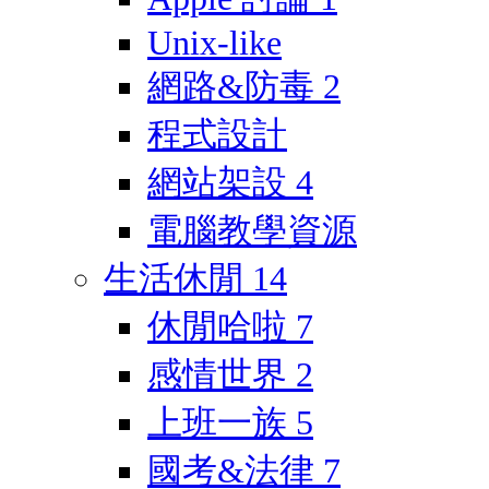
Unix-like
網路&防毒
2
程式設計
網站架設
4
電腦教學資源
生活休閒
14
休閒哈啦
7
感情世界
2
上班一族
5
國考&法律
7