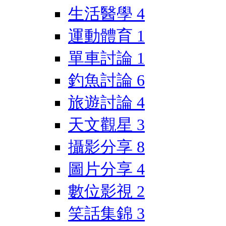
生活醫學
4
運動體育
1
單車討論
1
釣魚討論
6
旅遊討論
4
天文觀星
3
攝影分享
8
圖片分享
4
數位影視
2
笑話集錦
3