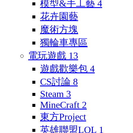
模型&手工藝
4
花卉園藝
魔術方塊
獨輪車專區
電玩遊戲
13
遊戲歡樂包
4
CS討論
8
Steam
3
MineCraft
2
東方Project
英雄聯盟LOL
1