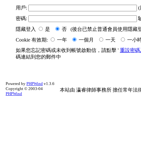
用戶:
(
密碼:
隱藏登入
是
否 (後台已禁止普通會員使用隱藏登
Cookie 有效期:
一年
一個月
一天
一小
如果您忘記密碼或未收到帳號啟動信，請點擊 '
重設密碼
碼連結到您的郵件中
Powered by
PHPWind
v1.3.6
Copyright © 2003-04
本站由
瀛睿律師事務所
擔任常年法律
PHPWind