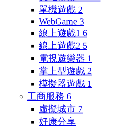
單機遊戲
2
WebGame
3
線上遊戲1
6
線上遊戲2
5
電視遊樂器
1
掌上型遊戲
2
模擬器遊戲
1
工商服務
6
虛擬城市
7
好康分享