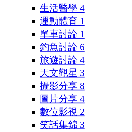
生活醫學
4
運動體育
1
單車討論
1
釣魚討論
6
旅遊討論
4
天文觀星
3
攝影分享
8
圖片分享
4
數位影視
2
笑話集錦
3