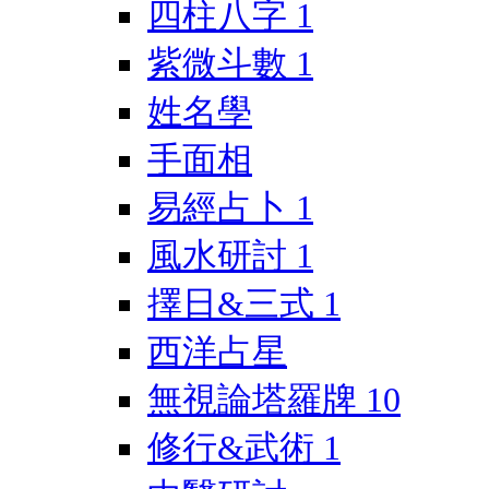
四柱八字
1
紫微斗數
1
姓名學
手面相
易經占卜
1
風水研討
1
擇日&三式
1
西洋占星
無視論塔羅牌
10
修行&武術
1