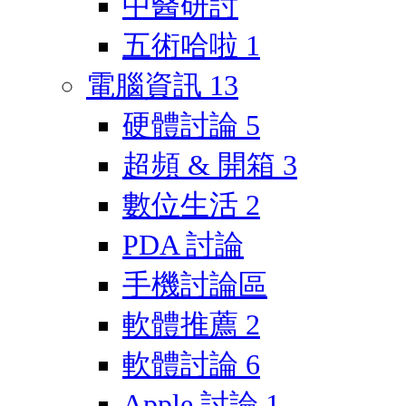
中醫研討
五術哈啦
1
電腦資訊
13
硬體討論
5
超頻 & 開箱
3
數位生活
2
PDA 討論
手機討論區
軟體推薦
2
軟體討論
6
Apple 討論
1