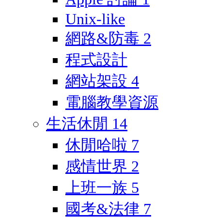
Unix-like
網路&防毒
2
程式設計
網站架設
4
電腦教學資源
生活休閒
14
休閒哈啦
7
感情世界
2
上班一族
5
國考&法律
7