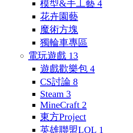
模型&手工藝
4
花卉園藝
魔術方塊
獨輪車專區
電玩遊戲
13
遊戲歡樂包
4
CS討論
8
Steam
3
MineCraft
2
東方Project
英雄聯盟LOL
1