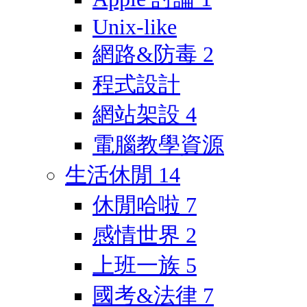
Unix-like
網路&防毒
2
程式設計
網站架設
4
電腦教學資源
生活休閒
14
休閒哈啦
7
感情世界
2
上班一族
5
國考&法律
7