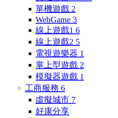
單機遊戲
2
WebGame
3
線上遊戲1
6
線上遊戲2
5
電視遊樂器
1
掌上型遊戲
2
模擬器遊戲
1
工商服務
6
虛擬城市
7
好康分享