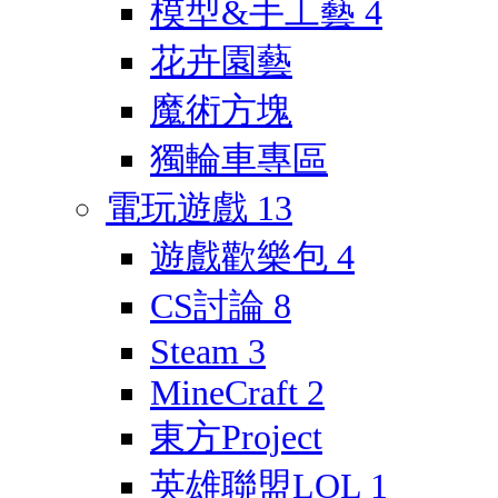
模型&手工藝
4
花卉園藝
魔術方塊
獨輪車專區
電玩遊戲
13
遊戲歡樂包
4
CS討論
8
Steam
3
MineCraft
2
東方Project
英雄聯盟LOL
1