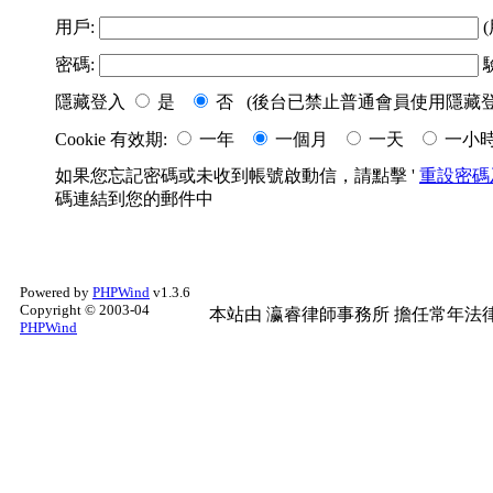
用戶:
(
密碼:
隱藏登入
是
否 (後台已禁止普通會員使用隱藏登
Cookie 有效期:
一年
一個月
一天
一小
如果您忘記密碼或未收到帳號啟動信，請點擊 '
重設密碼
碼連結到您的郵件中
Powered by
PHPWind
v1.3.6
Copyright © 2003-04
本站由
瀛睿律師事務所
擔任常年法律
PHPWind