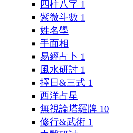
四柱八字
1
紫微斗數
1
姓名學
手面相
易經占卜
1
風水研討
1
擇日&三式
1
西洋占星
無視論塔羅牌
10
修行&武術
1