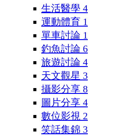
生活醫學
4
運動體育
1
單車討論
1
釣魚討論
6
旅遊討論
4
天文觀星
3
攝影分享
8
圖片分享
4
數位影視
2
笑話集錦
3