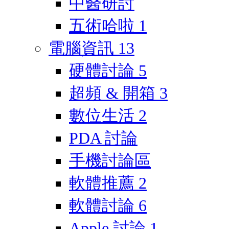
中醫研討
五術哈啦
1
電腦資訊
13
硬體討論
5
超頻 & 開箱
3
數位生活
2
PDA 討論
手機討論區
軟體推薦
2
軟體討論
6
Apple 討論
1