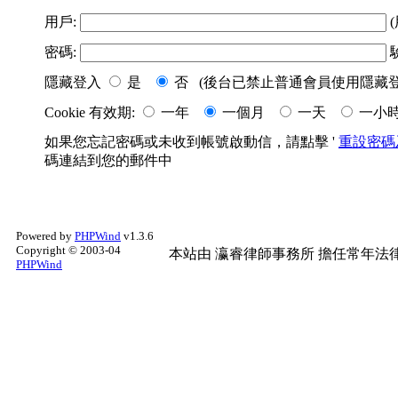
用戶:
(
密碼:
隱藏登入
是
否 (後台已禁止普通會員使用隱藏登
Cookie 有效期:
一年
一個月
一天
一小
如果您忘記密碼或未收到帳號啟動信，請點擊 '
重設密碼
碼連結到您的郵件中
Powered by
PHPWind
v1.3.6
Copyright © 2003-04
本站由
瀛睿律師事務所
擔任常年法律
PHPWind