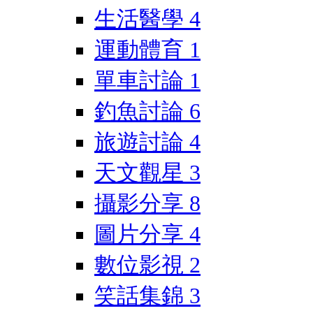
生活醫學
4
運動體育
1
單車討論
1
釣魚討論
6
旅遊討論
4
天文觀星
3
攝影分享
8
圖片分享
4
數位影視
2
笑話集錦
3