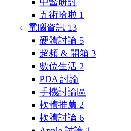
中醫研討
五術哈啦
1
電腦資訊
13
硬體討論
5
超頻 & 開箱
3
數位生活
2
PDA 討論
手機討論區
軟體推薦
2
軟體討論
6
Apple 討論
1