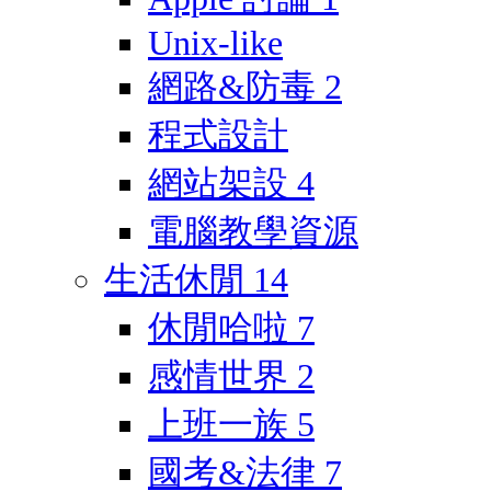
Unix-like
網路&防毒
2
程式設計
網站架設
4
電腦教學資源
生活休閒
14
休閒哈啦
7
感情世界
2
上班一族
5
國考&法律
7