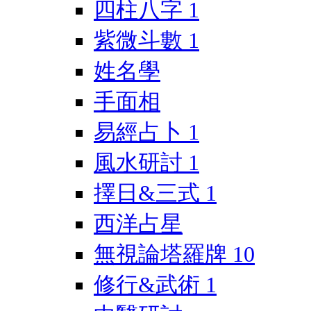
四柱八字
1
紫微斗數
1
姓名學
手面相
易經占卜
1
風水研討
1
擇日&三式
1
西洋占星
無視論塔羅牌
10
修行&武術
1