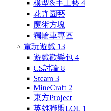
模型&手工藝
4
花卉園藝
魔術方塊
獨輪車專區
電玩遊戲
13
遊戲歡樂包
4
CS討論
8
Steam
3
MineCraft
2
東方Project
英雄聯盟LOL
1