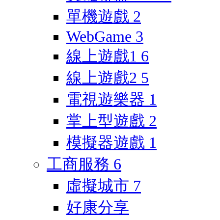
單機遊戲
2
WebGame
3
線上遊戲1
6
線上遊戲2
5
電視遊樂器
1
掌上型遊戲
2
模擬器遊戲
1
工商服務
6
虛擬城市
7
好康分享