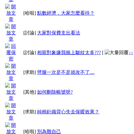
[哈啦]
點數經濟，大家怎麼看待？
1、 鑑於會員間經常
[討論]
大家對保費支出看法
況，長久以來，
版主只會用勸告的方
[討論]
相親對象嫌我臉上皺紋太多???
[
1
2
並未確切執行守則第貳
[求助]
劈腿一次是不是就改不了....
今後如會員提報遭受惡
[其他]
如何刪除帳號呀?
自我介紹、發文內容及
擊，將確實執行。永久
[求助]
純棉針織背心失去保暖效果？
等動作。
[哈啦]
別為難自己