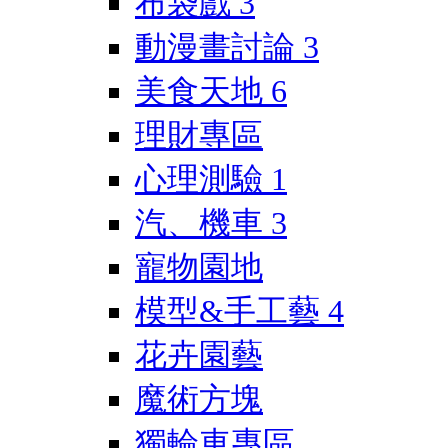
布袋戲
3
動漫畫討論
3
美食天地
6
理財專區
心理測驗
1
汽、機車
3
寵物園地
模型&手工藝
4
花卉園藝
魔術方塊
獨輪車專區