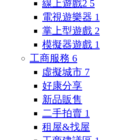
線上遊戲2
5
電視遊樂器
1
掌上型遊戲
2
模擬器遊戲
1
工商服務
6
虛擬城市
7
好康分享
新品販售
二手拍賣
1
租屋&找屋