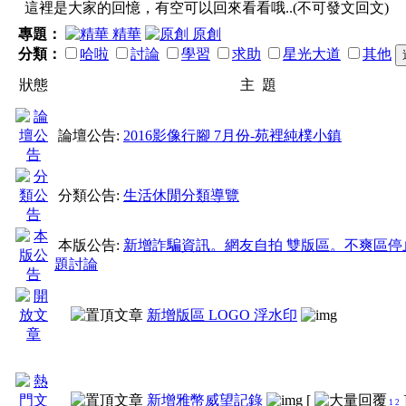
這裡是大家的回憶，有空可以回來看看哦..(不可發文回文)
2、為維護論壇品質，
專題：
精華
原創
分類：
哈啦
討論
學習
求助
星光大道
其他
出鎖文動作。
狀態
主 題
論壇公告:
2016影像行腳 7月份-苑裡純樸小鎮
3、發文時不可只有標
分類公告:
生活休閒分類導覽
詳。
本版公告:
新增詐騙資訊。網友自拍 雙版區。不爽區停
題討論
4、轉貼各種型態資訊
新增版區 LOGO 浮水印
註明來源。不實網路傳
新增雅幣威望記錄
[
1
2