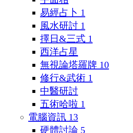
易經占卜
1
風水研討
1
擇日&三式
1
西洋占星
無視論塔羅牌
10
修行&武術
1
中醫研討
五術哈啦
1
電腦資訊
13
硬體討論
5