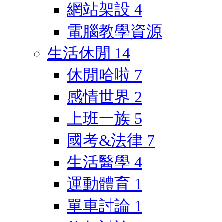
網站架設
4
電腦教學資源
生活休閒
14
休閒哈啦
7
感情世界
2
上班一族
5
國考&法律
7
生活醫學
4
運動體育
1
單車討論
1