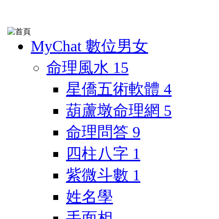
MyChat 數位男女
命理風水
15
星僑五術軟體
4
葫蘆墩命理網
5
命理問答
9
四柱八字
1
紫微斗數
1
姓名學
手面相