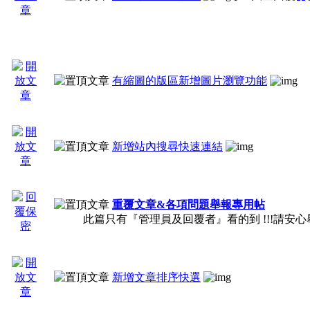
5、同一時事文超過五
章做刪文處理。
有縮圖的版區新增圖片瀏覽功能
二、好站推薦：
新增站內搜尋快速連結
1、標題必須有明確網
重覆文章&各項問題舉報專用帖
此篇只有『管理員及回覆者』看的到 !!!請安心
2、感想簡介須10字
新增文章排序快選
言，勿把標題或內容片