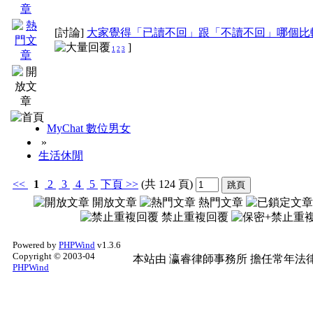
獎勵方式
[討論]
大家覺得「已讀不回」跟「不讀不回」哪個比
]
1
2
3
1、各項問題舉報專用
效文、盜連文等，將給
MyChat 數位男女
=>獎勵：20財富，1
»
生活休閒
2、原創文章之獎勵
<<
1
2
3
4
5
下頁
>>
(共 124 頁)
開放文章
熱門文章
=>獎勵：200財富，
禁止重複回覆
友自唱區)
Powered by
PHPWind
v1.3.6
Copyright © 2003-04
本站由
瀛睿律師事務所
擔任常年法律
PHPWind
3、精華文章之收錄