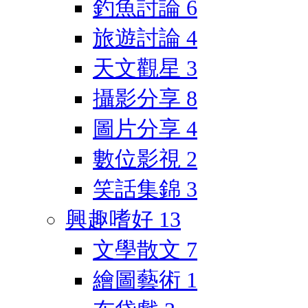
釣魚討論
6
旅遊討論
4
天文觀星
3
攝影分享
8
圖片分享
4
數位影視
2
笑話集錦
3
興趣嗜好
13
文學散文
7
繪圖藝術
1