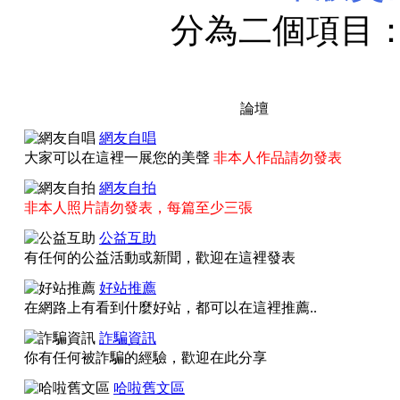
分為二個項目
所有規範均
論壇
網友自唱
大家可以在這裡一展您的美聲
非本人作品請勿發表
版區細節
網友自拍
非本人照片請勿發表，每篇至少三張
一、休閒討論版區：
公益互助
有任何的公益活動或新聞，歡迎在這裡發表
好站推薦
1、文章主題為
[哈啦]
在網路上有看到什麼好站，都可以在這裡推薦..
詐騙資訊
回文均需切題討論(離
你有任何被詐騙的經驗，歡迎在此分享
哈啦舊文區