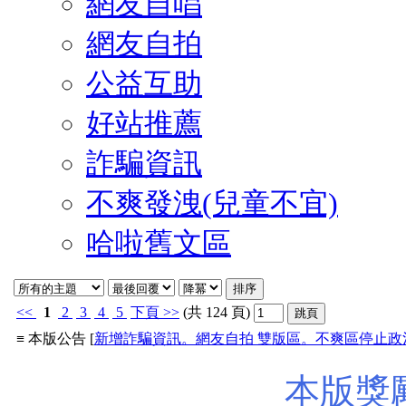
網友自唱
網友自拍
公益互助
好站推薦
詐騙資訊
不爽發洩(兒童不宜)
哈啦舊文區
<<
1
2
3
4
5
下頁
>>
(共 124 頁)
≡ 本版公告 [
新增詐騙資訊。網友自拍 雙版區。不爽區停止
本版獎