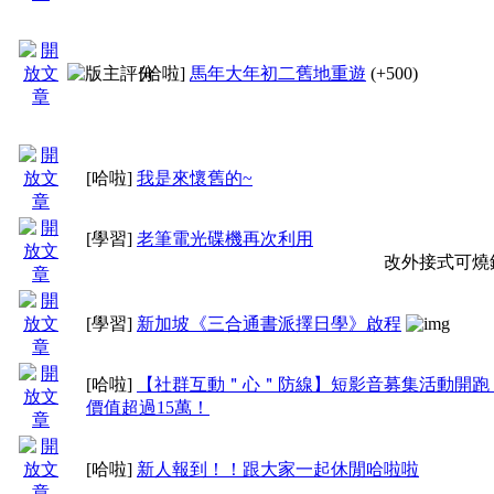
2、文章標題不得有髒
[哈啦]
馬年大年初二舊地重遊
(+500)
刪文處理！
[哈啦]
我是來懷舊的~
3、嚴禁『論壇管理人
[學習]
老筆電光碟機再次利用
文、回文，以維持中立
改外接式可燒
[學習]
新加坡《三合通書派擇日學》啟程
4、該區超過一月之文
[哈啦]
【社群互動＂心＂防線】短影音募集活動開跑
價值超過15萬！
附註：
[哈啦]
新人報到！！跟大家一起休閒哈啦啦