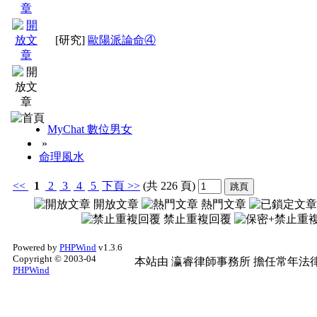
[研究]
歐陽派論命④
MyChat 數位男女
»
命理風水
<<
1
2
3
4
5
下頁
>>
(共 226 頁)
開放文章
熱門文章
禁止重複回覆
Powered by
PHPWind
v1.3.6
Copyright © 2003-04
本站由
瀛睿律師事務所
擔任常年法律
PHPWind