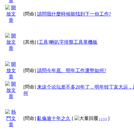
[問命]
請問我什麼時候能找到下一份工作?
[其他]
[工具]喇叭字排盤工具單機板
[問命]
請問今年底、明年工作運勢如何?
[問命]
来这个论坛差不多20年了，明年转丁亥大运，
何
[問命]
亂倫逾十年之久
[
]
1
2
3
4