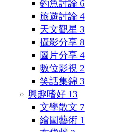
釣魚討論
6
旅遊討論
4
天文觀星
3
攝影分享
8
圖片分享
4
數位影視
2
笑話集錦
3
興趣嗜好
13
文學散文
7
繪圖藝術
1