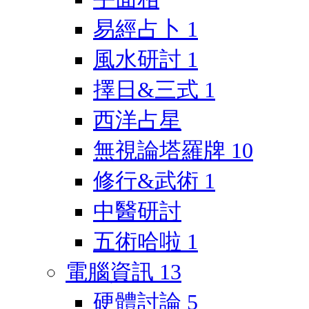
易經占卜
1
風水研討
1
擇日&三式
1
西洋占星
無視論塔羅牌
10
修行&武術
1
中醫研討
五術哈啦
1
電腦資訊
13
硬體討論
5