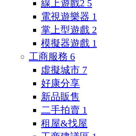
線上遊戲2
5
電視遊樂器
1
掌上型遊戲
2
模擬器遊戲
1
工商服務
6
虛擬城市
7
好康分享
新品販售
二手拍賣
1
租屋&找屋