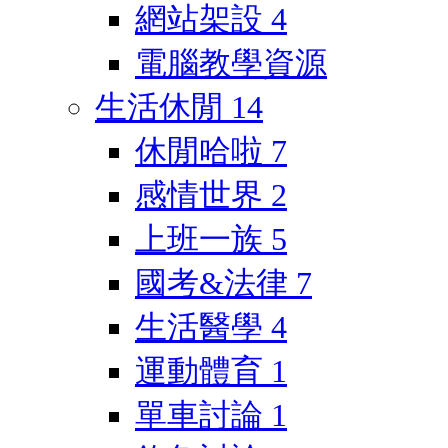
網站架設
4
電腦教學資源
生活休閒
14
休閒哈啦
7
感情世界
2
上班一族
5
國考&法律
7
生活醫學
4
運動體育
1
單車討論
1