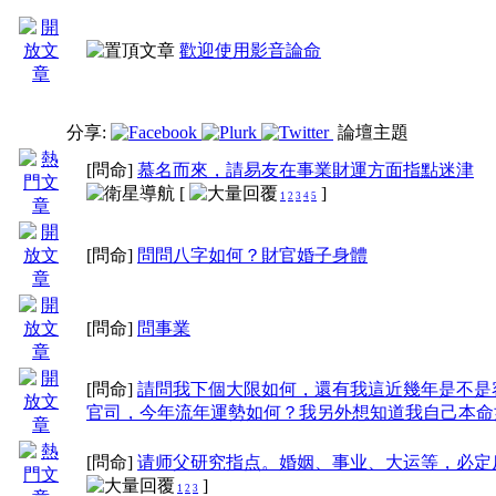
歡迎使用影音論命
分享:
論壇主題
[問命]
慕名而來，請易友在事業財運方面指點迷津
[
]
1
2
3
4
5
[問命]
問問八字如何？財官婚子身體
[問命]
問事業
[問命]
請問我下個大限如何，還有我這近幾年是不是
官司，今年流年運勢如何？我另外想知道我自己本命
[問命]
请师父研究指点。婚姻、事业、大运等，必定
]
1
2
3