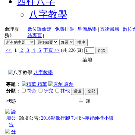
四柱八字
八字教學
命理服
數位論命舘
|
免費排盤
|
星僑易學
|
五術書籍
|
數位
務》
絲專頁
|
<<
1
2
3
4
5
下頁
>>
(共 226 頁)
論壇
八字教學
專題：
精華
原創
分類：
問命
研究
其他
狀態
主 題
論壇公告:
2016影像行腳 7月份-苑裡純樸小鎮