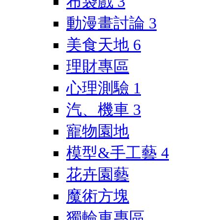
布袋戲
3
動漫畫討論
3
美食天地
6
理財專區
心理測驗
1
汽、機車
3
寵物園地
模型&手工藝
4
花卉園藝
魔術方塊
獨輪車專區