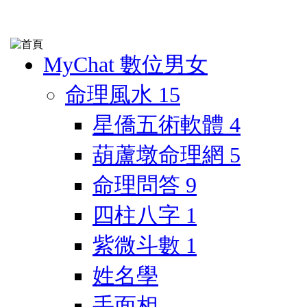
MyChat 數位男女
命理風水
15
星僑五術軟體
4
葫蘆墩命理網
5
命理問答
9
四柱八字
1
紫微斗數
1
姓名學
手面相