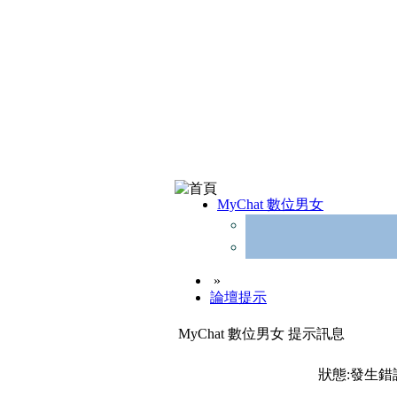
MyChat 數位男女
»
論壇提示
MyChat 數位男女 提示訊息
狀態:發生錯誤