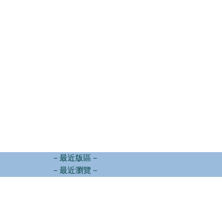
－最近版區－
－最近瀏覽－