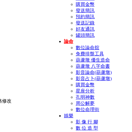
購買金幣
發送簡訊
預約簡訊
發送記錄
好友通訊
罐頭簡訊
論命
數位論命舘
免費排盤工具
葫蘆墩 優生造命
葫蘆墩 八字命書
影音論命(葫蘆墩)
影音占卜(葫蘆墩)
購買金幣
星座分析
孔明神數
周公解夢
數位命理街
娛樂
影 像 行 腳
數 位 造 型