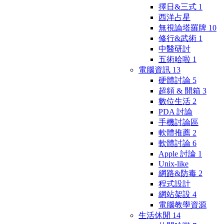
擇日&三式
1
西洋占星
無視論塔羅牌
10
修行&武術
1
中醫研討
五術哈啦
1
電腦資訊
13
硬體討論
5
超頻 & 開箱
3
數位生活
2
PDA 討論
手機討論區
軟體推薦
2
軟體討論
6
Apple 討論
1
Unix-like
網路&防毒
2
程式設計
網站架設
4
電腦教學資源
生活休閒
14