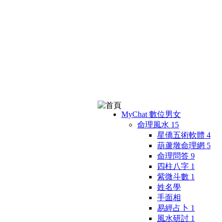
MyChat 數位男女
命理風水
15
星僑五術軟體
4
葫蘆墩命理網
5
命理問答
9
四柱八字
1
紫微斗數
1
姓名學
手面相
易經占卜
1
風水研討
1