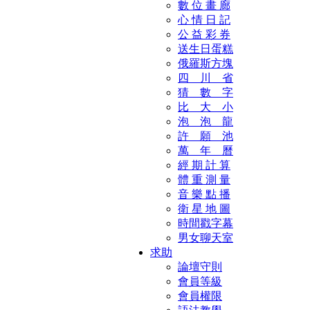
數 位 畫 廊
心 情 日 記
公 益 彩 券
送生日蛋糕
俄羅斯方塊
四 川 省
猜 數 字
比 大 小
泡 泡 龍
許 願 池
萬 年 曆
經 期 計 算
體 重 測 量
音 樂 點 播
衛 星 地 圖
時間戳字幕
男女聊天室
求助
論壇守則
會員等級
會員權限