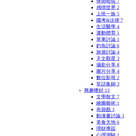
休閒哈啦
7
感情世界
2
上班一族
5
國考&法律
7
生活醫學
4
運動體育
1
單車討論
1
釣魚討論
6
旅遊討論
4
天文觀星
3
攝影分享
8
圖片分享
4
數位影視
2
笑話集錦
3
興趣嗜好
13
文學散文
7
繪圖藝術
1
布袋戲
3
動漫畫討論
3
美食天地
6
理財專區
心理測驗
1