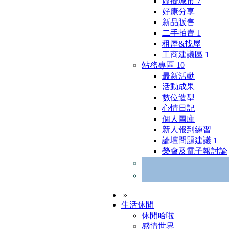
虛擬城市
7
好康分享
新品販售
二手拍賣
1
租屋&找屋
工商建議區
1
站務專區
10
最新活動
活動成果
數位造型
心情日記
個人圖庫
新人報到練習
論壇問題建議
1
榮會及電子報討論
»
生活休閒
休閒哈啦
感情世界