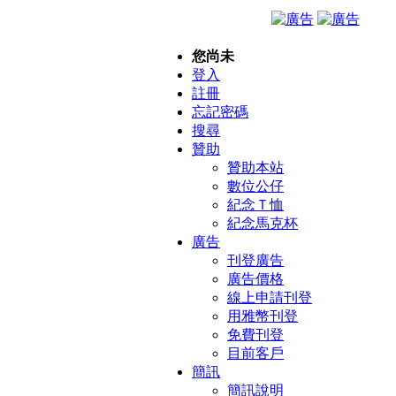
您尚未
登入
註冊
忘記密碼
搜尋
贊助
贊助本站
數位公仔
紀念Ｔ恤
紀念馬克杯
廣告
刊登廣告
廣告價格
線上申請刊登
用雅幣刊登
免費刊登
目前客戶
簡訊
簡訊說明