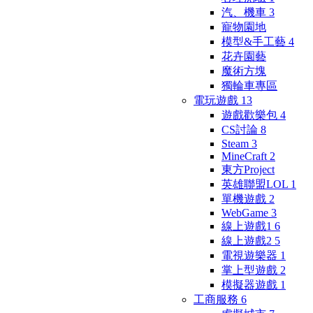
汽、機車
3
寵物園地
模型&手工藝
4
花卉園藝
魔術方塊
獨輪車專區
電玩遊戲
13
遊戲歡樂包
4
CS討論
8
Steam
3
MineCraft
2
東方Project
英雄聯盟LOL
1
單機遊戲
2
WebGame
3
線上遊戲1
6
線上遊戲2
5
電視遊樂器
1
掌上型遊戲
2
模擬器遊戲
1
工商服務
6