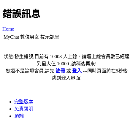
錯誤訊息
Home
MyChat 數位男女 提示訊息
狀態:發生錯誤,目前有 10008 人上線，論壇上線會員數已經達
到最大值 10000 ,請稍後再來!
您還不是論壇會員,請先
註冊
或
登入
---同時頁面將在5秒後
跳到登入界面!
完整版本
免責聲明
頂端