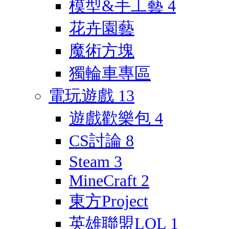
模型&手工藝
4
花卉園藝
魔術方塊
獨輪車專區
電玩遊戲
13
遊戲歡樂包
4
CS討論
8
Steam
3
MineCraft
2
東方Project
英雄聯盟LOL
1