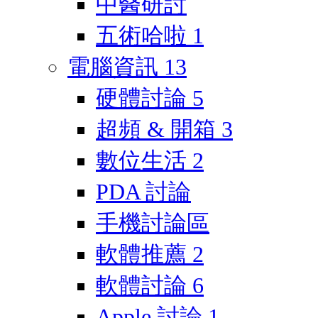
中醫研討
五術哈啦
1
電腦資訊
13
硬體討論
5
超頻 & 開箱
3
數位生活
2
PDA 討論
手機討論區
軟體推薦
2
軟體討論
6
Apple 討論
1