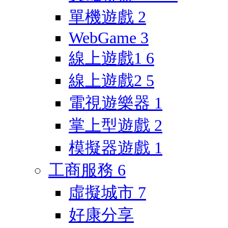
單機遊戲
2
WebGame
3
線上遊戲1
6
線上遊戲2
5
電視遊樂器
1
掌上型遊戲
2
模擬器遊戲
1
工商服務
6
虛擬城市
7
好康分享