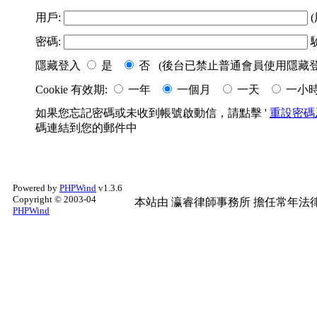
用戶:
(
密碼:
隱藏登入
是
否 (後台已禁止普通會員使用隱藏登
Cookie 有效期:
一年
一個月
一天
一小
如果您忘記密碼或未收到帳號啟動信，請點擊 '
重設密碼
碼連結到您的郵件中
Powered by
PHPWind
v1.3.6
Copyright © 2003-04
本站由
瀛睿律師事務所
擔任常年法律
PHPWind