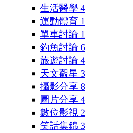
生活醫學
4
運動體育
1
單車討論
1
釣魚討論
6
旅遊討論
4
天文觀星
3
攝影分享
8
圖片分享
4
數位影視
2
笑話集錦
3