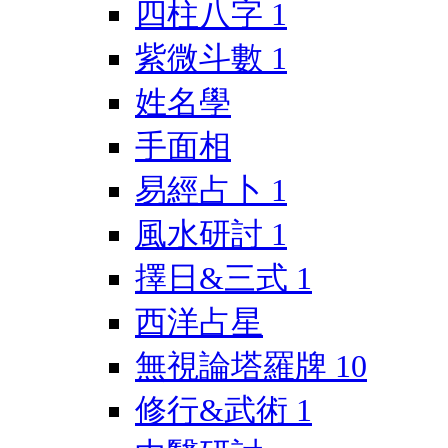
四柱八字
1
紫微斗數
1
姓名學
手面相
易經占卜
1
風水研討
1
擇日&三式
1
西洋占星
無視論塔羅牌
10
修行&武術
1