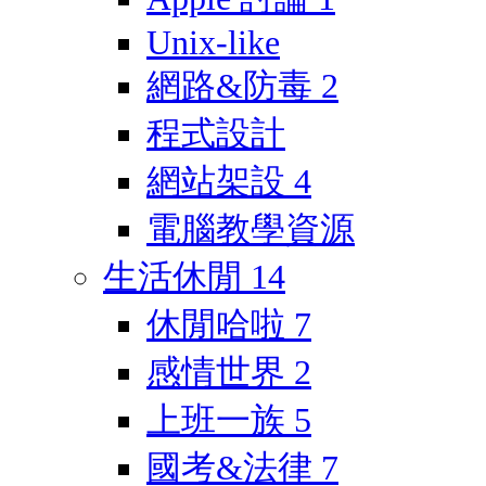
Unix-like
網路&防毒
2
程式設計
網站架設
4
電腦教學資源
生活休閒
14
休閒哈啦
7
感情世界
2
上班一族
5
國考&法律
7