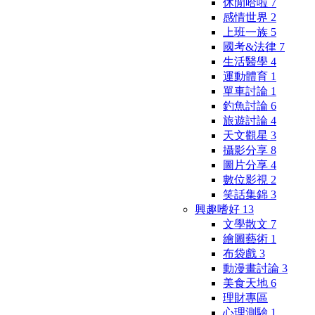
休閒哈啦
7
感情世界
2
上班一族
5
國考&法律
7
生活醫學
4
運動體育
1
單車討論
1
釣魚討論
6
旅遊討論
4
天文觀星
3
攝影分享
8
圖片分享
4
數位影視
2
笑話集錦
3
興趣嗜好
13
文學散文
7
繪圖藝術
1
布袋戲
3
動漫畫討論
3
美食天地
6
理財專區
心理測驗
1