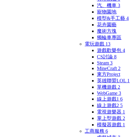
汽、機車
3
寵物園地
模型&手工藝
4
花卉園藝
魔術方塊
獨輪車專區
電玩遊戲
13
遊戲歡樂包
4
CS討論
8
Steam
3
MineCraft
2
東方Project
英雄聯盟LOL
1
單機遊戲
2
WebGame
3
線上遊戲1
6
線上遊戲2
5
電視遊樂器
1
掌上型遊戲
2
模擬器遊戲
1
工商服務
6