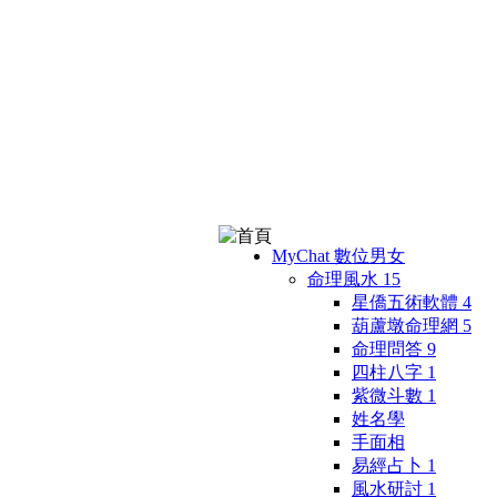
MyChat 數位男女
命理風水
15
星僑五術軟體
4
葫蘆墩命理網
5
命理問答
9
四柱八字
1
紫微斗數
1
姓名學
手面相
易經占卜
1
風水研討
1