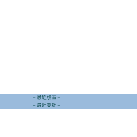
－最近版區－
－最近瀏覽－