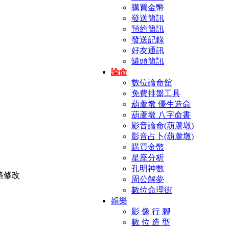
購買金幣
發送簡訊
預約簡訊
發送記錄
好友通訊
罐頭簡訊
論命
數位論命舘
免費排盤工具
葫蘆墩 優生造命
葫蘆墩 八字命書
影音論命(葫蘆墩)
影音占卜(葫蘆墩)
購買金幣
星座分析
孔明神數
周公解夢
數位命理街
娛樂
影 像 行 腳
數 位 造 型