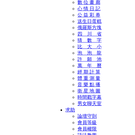
數 位 畫 廊
心 情 日 記
公 益 彩 券
送生日蛋糕
俄羅斯方塊
四 川 省
猜 數 字
比 大 小
泡 泡 龍
許 願 池
萬 年 曆
經 期 計 算
體 重 測 量
音 樂 點 播
衛 星 地 圖
時間戳字幕
男女聊天室
求助
論壇守則
會員等級
會員權限