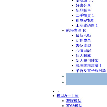
虛擬城市
7
好康分享
新品販售
二手拍賣
1
租屋&找屋
工商建議區
1
站務專區
10
最新活動
活動成果
數位造型
心情日記
個人圖庫
新人報到練習
論壇問題建議
1
榮會及電子報討論
»
模型&手工藝
塑膠模型
3D紙模型