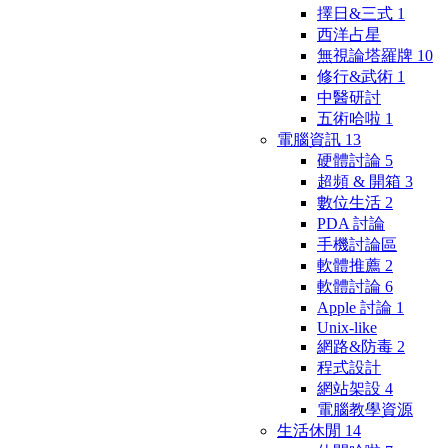
擇日&三式
1
西洋占星
無視論塔羅牌
10
修行&武術
1
中醫研討
五術哈啦
1
電腦資訊
13
硬體討論
5
超頻 & 開箱
3
數位生活
2
PDA 討論
手機討論區
軟體推薦
2
軟體討論
6
Apple 討論
1
Unix-like
網路&防毒
2
程式設計
網站架設
4
電腦教學資源
生活休閒
14