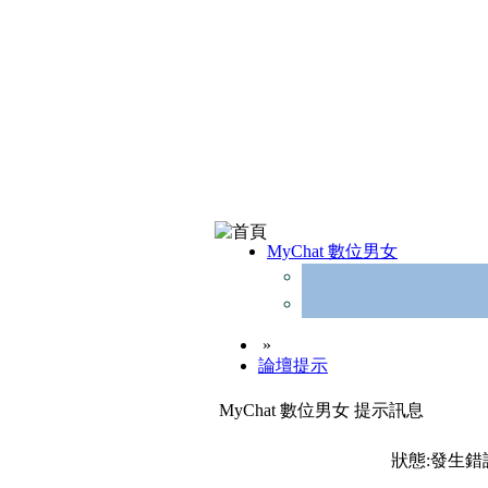
MyChat 數位男女
»
論壇提示
MyChat 數位男女 提示訊息
狀態:發生錯誤