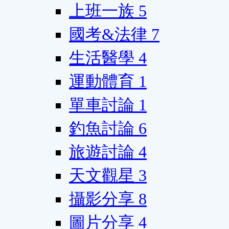
上班一族
5
國考&法律
7
生活醫學
4
運動體育
1
單車討論
1
釣魚討論
6
旅遊討論
4
天文觀星
3
攝影分享
8
圖片分享
4