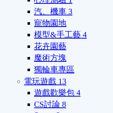
汽、機車
3
寵物園地
模型&手工藝
4
花卉園藝
魔術方塊
獨輪車專區
電玩遊戲
13
遊戲歡樂包
4
CS討論
8