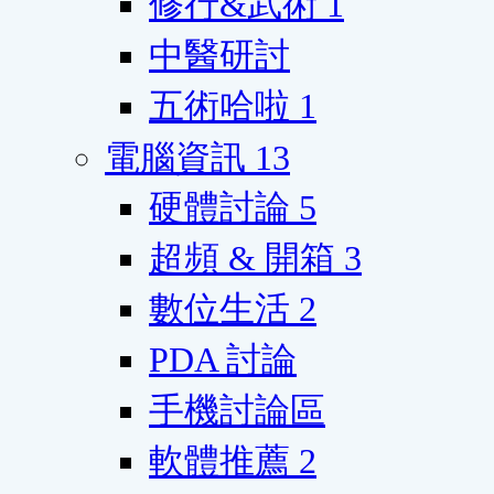
修行&武術
1
中醫研討
五術哈啦
1
電腦資訊
13
硬體討論
5
超頻 & 開箱
3
數位生活
2
PDA 討論
手機討論區
軟體推薦
2