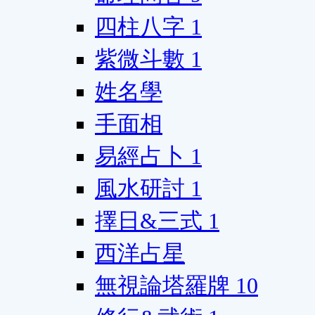
四柱八字
1
紫微斗數
1
姓名學
手面相
易經占卜
1
風水研討
1
擇日&三式
1
西洋占星
無視論塔羅牌
10