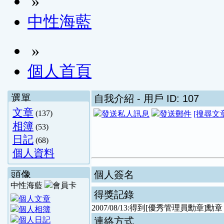
»
中性海藍
»
個人首頁
選單
自我介紹
- 用戶 ID: 107
文章
(137)
[搜尋文
相簿
(53)
日記
(68)
個人資料
頭像
個人簽名
中性海藍
得獎記錄
2007/08/13:得到[優秀管理員勳章
連絡方式