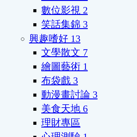
數位影視
2
笑話集錦
3
興趣嗜好
13
文學散文
7
繪圖藝術
1
布袋戲
3
動漫畫討論
3
美食天地
6
理財專區
心理測驗
1