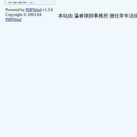
任務專區
(2)
Powered by
PHPWind
v1.3.6
1字部 & 英文
(2)
Copyright © 2003-04
本站由
瀛睿律師事務所
擔任常年法律
RO仙境
(2)
PHPWind
醫學常識
(1)
非官方
(1)
程式專區
(1)
子雲軒-命理問答
(1)
舊文章保存區
(1)
寵物園地
(1)
葫蘆墩-命理問答
(1)
影評推薦
(1)
哈啦舊文區
(1)
最新活動
(1)
CS插件區
(1)