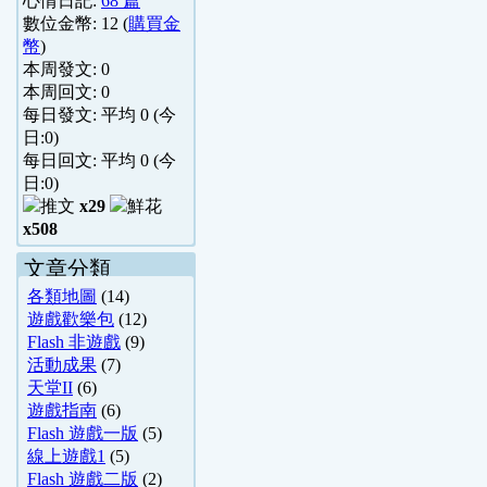
心情日記:
68 篇
數位金幣:
12
(
購買金
幣
)
本周發文:
0
本周回文:
0
每日發文: 平均
0
(今
日:
0
)
每日回文: 平均
0
(今
日:
0
)
x29
x508
文章分類
各類地圖
(14)
遊戲歡樂包
(12)
Flash 非遊戲
(9)
活動成果
(7)
天堂II
(6)
遊戲指南
(6)
Flash 遊戲一版
(5)
線上遊戲1
(5)
Flash 遊戲二版
(2)