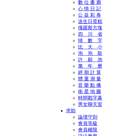
數 位 畫 廊
心 情 日 記
公 益 彩 券
送生日蛋糕
俄羅斯方塊
四 川 省
猜 數 字
比 大 小
泡 泡 龍
許 願 池
萬 年 曆
經 期 計 算
體 重 測 量
音 樂 點 播
衛 星 地 圖
時間戳字幕
男女聊天室
求助
論壇守則
會員等級
會員權限