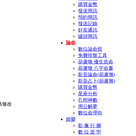
購買金幣
發送簡訊
預約簡訊
發送記錄
好友通訊
罐頭簡訊
論命
數位論命舘
免費排盤工具
葫蘆墩 優生造命
葫蘆墩 八字命書
影音論命(葫蘆墩)
影音占卜(葫蘆墩)
購買金幣
星座分析
孔明神數
周公解夢
數位命理街
娛樂
影 像 行 腳
數 位 造 型