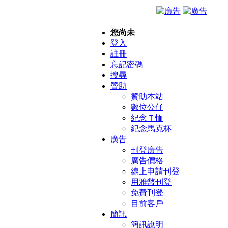
您尚未
登入
註冊
忘記密碼
搜尋
贊助
贊助本站
數位公仔
紀念Ｔ恤
紀念馬克杯
廣告
刊登廣告
廣告價格
線上申請刊登
用雅幣刊登
免費刊登
目前客戶
簡訊
簡訊說明