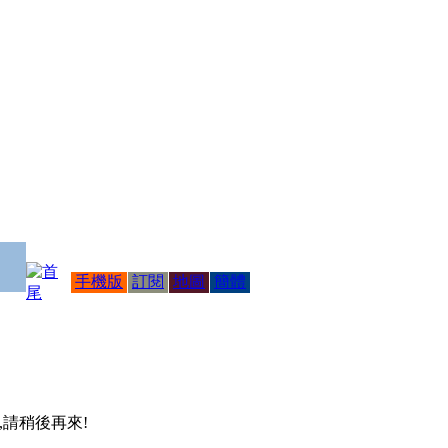
手機版
訂閱
地圖
簡體
 ,請稍後再來!