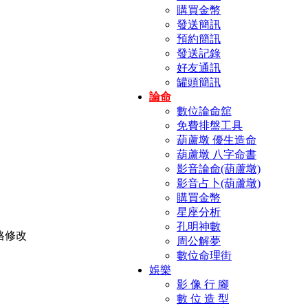
購買金幣
發送簡訊
預約簡訊
發送記錄
好友通訊
罐頭簡訊
論命
數位論命舘
免費排盤工具
葫蘆墩 優生造命
葫蘆墩 八字命書
影音論命(葫蘆墩)
影音占卜(葫蘆墩)
購買金幣
星座分析
孔明神數
周公解夢
數位命理街
娛樂
影 像 行 腳
數 位 造 型