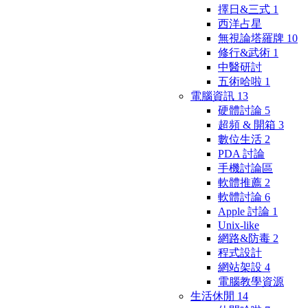
擇日&三式
1
西洋占星
無視論塔羅牌
10
修行&武術
1
中醫研討
五術哈啦
1
電腦資訊
13
硬體討論
5
超頻 & 開箱
3
數位生活
2
PDA 討論
手機討論區
軟體推薦
2
軟體討論
6
Apple 討論
1
Unix-like
網路&防毒
2
程式設計
網站架設
4
電腦教學資源
生活休閒
14