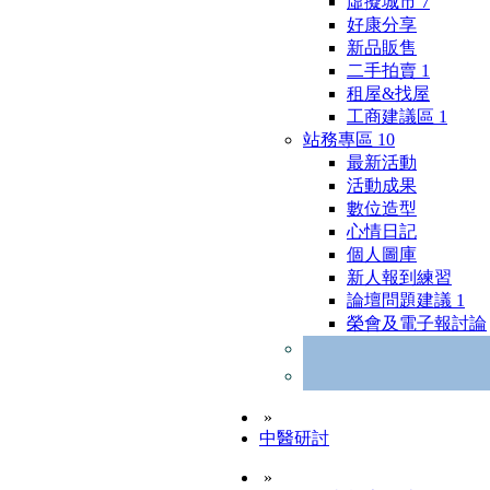
虛擬城市
7
好康分享
新品販售
二手拍賣
1
租屋&找屋
工商建議區
1
站務專區
10
最新活動
活動成果
數位造型
心情日記
個人圖庫
新人報到練習
論壇問題建議
1
榮會及電子報討論
»
中醫研討
»