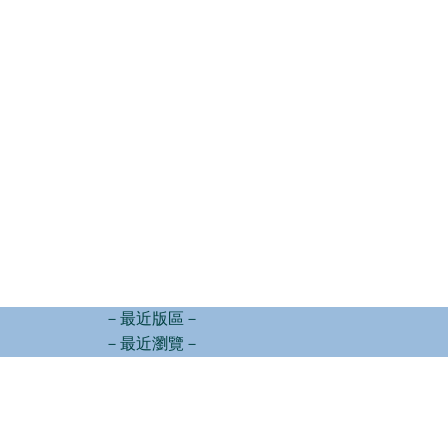
－最近版區－
－最近瀏覽－