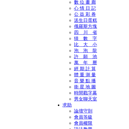
數 位 畫 廊
心 情 日 記
公 益 彩 券
送生日蛋糕
俄羅斯方塊
四 川 省
猜 數 字
比 大 小
泡 泡 龍
許 願 池
萬 年 曆
經 期 計 算
體 重 測 量
音 樂 點 播
衛 星 地 圖
時間戳字幕
男女聊天室
求助
論壇守則
會員等級
會員權限