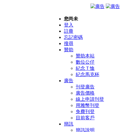
您尚未
登入
註冊
忘記密碼
搜尋
贊助
贊助本站
數位公仔
紀念Ｔ恤
紀念馬克杯
廣告
刊登廣告
廣告價格
線上申請刊登
用雅幣刊登
免費刊登
目前客戶
簡訊
簡訊說明