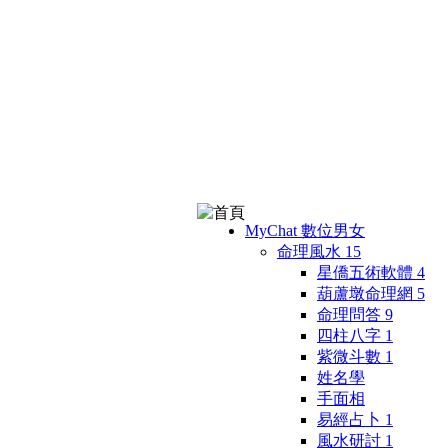
MyChat 數位男女
命理風水
15
星僑五術軟體
4
葫蘆墩命理網
5
命理問答
9
四柱八字
1
紫微斗數
1
姓名學
手面相
易經占卜
1
風水研討
1