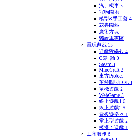
汽、機車
3
寵物園地
模型&手工藝
4
花卉園藝
魔術方塊
獨輪車專區
電玩遊戲
13
遊戲歡樂包
4
CS討論
8
Steam
3
MineCraft
2
東方Project
英雄聯盟LOL
1
單機遊戲
2
WebGame
3
線上遊戲1
6
線上遊戲2
5
電視遊樂器
1
掌上型遊戲
2
模擬器遊戲
1
工商服務
6