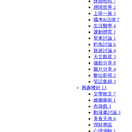
休閒哈啦
7
感情世界
2
上班一族
5
國考&法律
7
生活醫學
4
運動體育
1
單車討論
1
釣魚討論
6
旅遊討論
4
天文觀星
3
攝影分享
8
圖片分享
4
數位影視
2
笑話集錦
3
興趣嗜好
13
文學散文
7
繪圖藝術
1
布袋戲
3
動漫畫討論
3
美食天地
6
理財專區
心理測驗
1