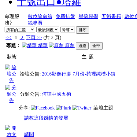
十號出口●塔羅
命理服
數位論命舘
|
免費排盤
|
星僑易學
|
五術書籍
|
數位
務》
絲專頁
|
<<
1
2
下頁
>>
(共 2 頁)
專題：
精華
原創
狀態
主 題
論壇公告:
2016影像行腳 7月份-苑裡純樸小鎮
分類公告:
何謂中國五術
分享:
論壇主題
請教這段感情的發展
請問