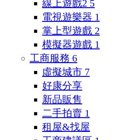
線上遊戲2
5
電視遊樂器
1
掌上型遊戲
2
模擬器遊戲
1
工商服務
6
虛擬城市
7
好康分享
新品販售
二手拍賣
1
租屋&找屋