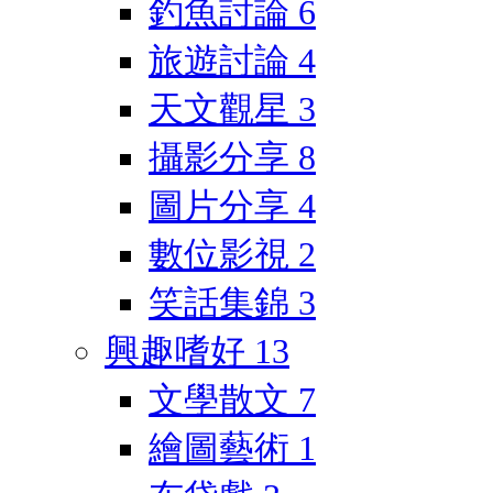
釣魚討論
6
旅遊討論
4
天文觀星
3
攝影分享
8
圖片分享
4
數位影視
2
笑話集錦
3
興趣嗜好
13
文學散文
7
繪圖藝術
1