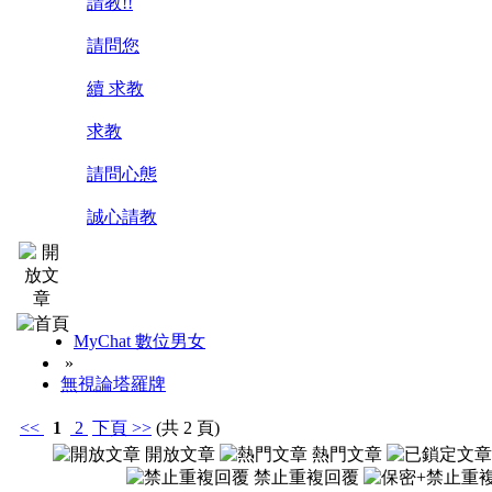
請教!!
請問您
續 求教
求教
請問心態
誠心請教
MyChat 數位男女
»
無視論塔羅牌
<<
1
2
下頁
>>
(共 2 頁)
開放文章
熱門文章
禁止重複回覆