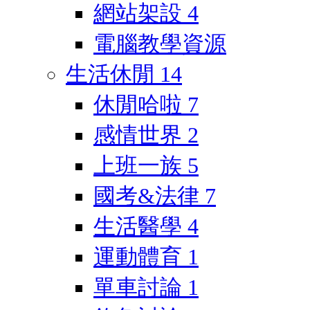
網站架設
4
電腦教學資源
生活休閒
14
休閒哈啦
7
感情世界
2
上班一族
5
國考&法律
7
生活醫學
4
運動體育
1
單車討論
1