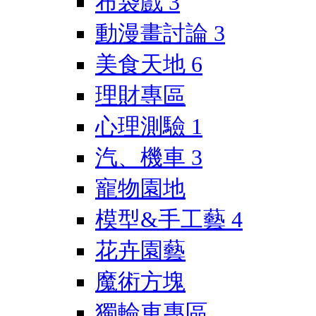
布袋戲
3
動漫畫討論
3
美食天地
6
理財專區
心理測驗
1
汽、機車
3
寵物園地
模型&手工藝
4
花卉園藝
魔術方塊
獨輪車專區