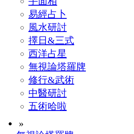
手面相
易經占卜
風水研討
擇日&三式
西洋占星
無視論塔羅牌
修行&武術
中醫研討
五術哈啦
»