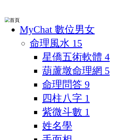
MyChat 數位男女
命理風水
15
星僑五術軟體
4
葫蘆墩命理網
5
命理問答
9
四柱八字
1
紫微斗數
1
姓名學
手面相