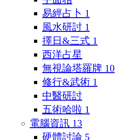
易經占卜
1
風水研討
1
擇日&三式
1
西洋占星
無視論塔羅牌
10
修行&武術
1
中醫研討
五術哈啦
1
電腦資訊
13
硬體討論
5