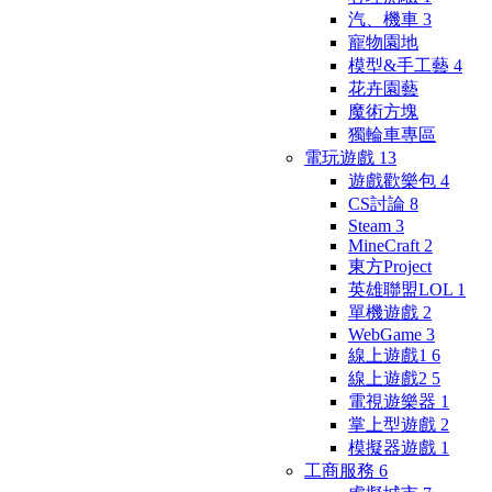
汽、機車
3
寵物園地
模型&手工藝
4
花卉園藝
魔術方塊
獨輪車專區
電玩遊戲
13
遊戲歡樂包
4
CS討論
8
Steam
3
MineCraft
2
東方Project
英雄聯盟LOL
1
單機遊戲
2
WebGame
3
線上遊戲1
6
線上遊戲2
5
電視遊樂器
1
掌上型遊戲
2
模擬器遊戲
1
工商服務
6