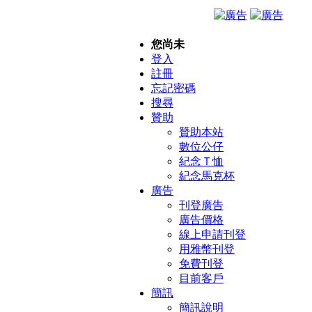
您尚未
登入
註冊
忘記密碼
搜尋
贊助
贊助本站
數位公仔
紀念Ｔ恤
紀念馬克杯
廣告
刊登廣告
廣告價格
線上申請刊登
用雅幣刊登
免費刊登
目前客戶
簡訊
簡訊說明