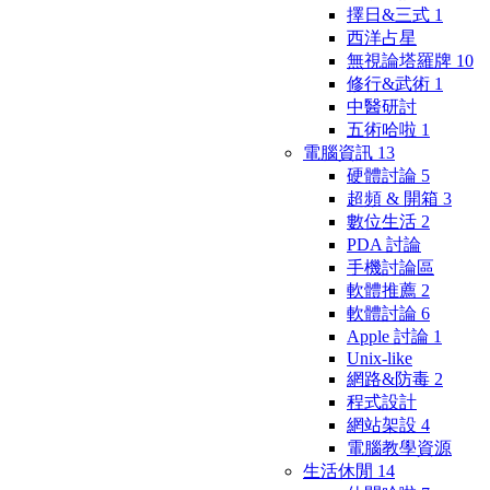
擇日&三式
1
西洋占星
無視論塔羅牌
10
修行&武術
1
中醫研討
五術哈啦
1
電腦資訊
13
硬體討論
5
超頻 & 開箱
3
數位生活
2
PDA 討論
手機討論區
軟體推薦
2
軟體討論
6
Apple 討論
1
Unix-like
網路&防毒
2
程式設計
網站架設
4
電腦教學資源
生活休閒
14