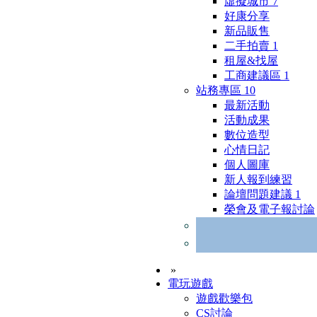
虛擬城市
7
好康分享
新品販售
二手拍賣
1
租屋&找屋
工商建議區
1
站務專區
10
最新活動
活動成果
數位造型
心情日記
個人圖庫
新人報到練習
論壇問題建議
1
榮會及電子報討論
»
電玩遊戲
遊戲歡樂包
CS討論