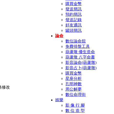
購買金幣
發送簡訊
預約簡訊
發送記錄
好友通訊
罐頭簡訊
論命
數位論命舘
免費排盤工具
葫蘆墩 優生造命
葫蘆墩 八字命書
影音論命(葫蘆墩)
影音占卜(葫蘆墩)
購買金幣
星座分析
孔明神數
周公解夢
數位命理街
娛樂
影 像 行 腳
數 位 造 型