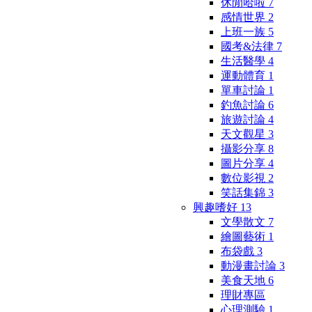
休閒哈啦
7
感情世界
2
上班一族
5
國考&法律
7
生活醫學
4
運動體育
1
單車討論
1
釣魚討論
6
旅遊討論
4
天文觀星
3
攝影分享
8
圖片分享
4
數位影視
2
笑話集錦
3
興趣嗜好
13
文學散文
7
繪圖藝術
1
布袋戲
3
動漫畫討論
3
美食天地
6
理財專區
心理測驗
1