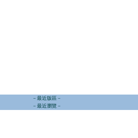
－最近版區－
－最近瀏覽－