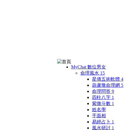
MyChat 數位男女
命理風水
15
星僑五術軟體
4
葫蘆墩命理網
5
命理問答
9
四柱八字
1
紫微斗數
1
姓名學
手面相
易經占卜
1
風水研討
1