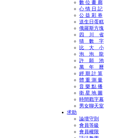
數 位 畫 廊
心 情 日 記
公 益 彩 券
送生日蛋糕
俄羅斯方塊
四 川 省
猜 數 字
比 大 小
泡 泡 龍
許 願 池
萬 年 曆
經 期 計 算
體 重 測 量
音 樂 點 播
衛 星 地 圖
時間戳字幕
男女聊天室
求助
論壇守則
會員等級
會員權限