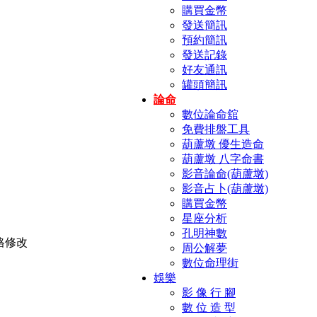
購買金幣
發送簡訊
預約簡訊
發送記錄
好友通訊
罐頭簡訊
論命
數位論命舘
免費排盤工具
葫蘆墩 優生造命
葫蘆墩 八字命書
影音論命(葫蘆墩)
影音占卜(葫蘆墩)
購買金幣
星座分析
孔明神數
周公解夢
數位命理街
娛樂
影 像 行 腳
數 位 造 型