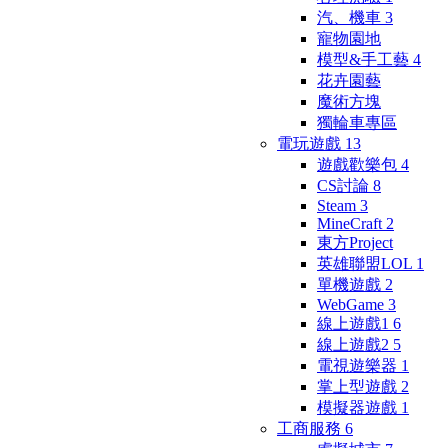
汽、機車
3
寵物園地
模型&手工藝
4
花卉園藝
魔術方塊
獨輪車專區
電玩遊戲
13
遊戲歡樂包
4
CS討論
8
Steam
3
MineCraft
2
東方Project
英雄聯盟LOL
1
單機遊戲
2
WebGame
3
線上遊戲1
6
線上遊戲2
5
電視遊樂器
1
掌上型遊戲
2
模擬器遊戲
1
工商服務
6