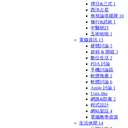
擇日&三式
1
西洋占星
無視論塔羅牌
10
修行&武術
1
中醫研討
五術哈啦
1
電腦資訊
13
硬體討論
5
超頻 & 開箱
3
數位生活
2
PDA 討論
手機討論區
軟體推薦
2
軟體討論
6
Apple 討論
1
Unix-like
網路&防毒
2
程式設計
網站架設
4
電腦教學資源
生活休閒
14