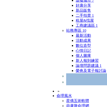
虛擬城市
7
好康分享
新品販售
二手拍賣
1
租屋&找屋
工商建議區
1
站務專區
10
最新活動
活動成果
數位造型
心情日記
個人圖庫
新人報到練習
論壇問題建議
1
榮會及電子報討論
»
命理風水
星僑五術軟體
葫蘆墩命理網