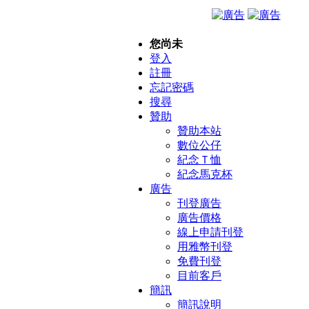
您尚未
登入
註冊
忘記密碼
搜尋
贊助
贊助本站
數位公仔
紀念Ｔ恤
紀念馬克杯
廣告
刊登廣告
廣告價格
線上申請刊登
用雅幣刊登
免費刊登
目前客戶
簡訊
簡訊說明