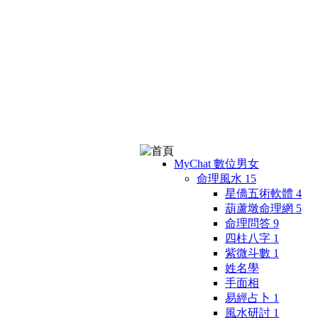
MyChat 數位男女
命理風水
15
星僑五術軟體
4
葫蘆墩命理網
5
命理問答
9
四柱八字
1
紫微斗數
1
姓名學
手面相
易經占卜
1
風水研討
1