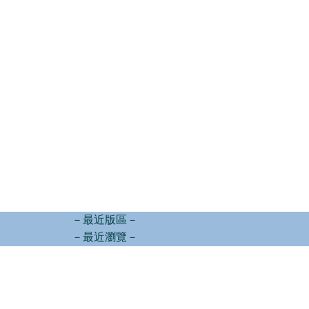
－最近版區－
－最近瀏覽－