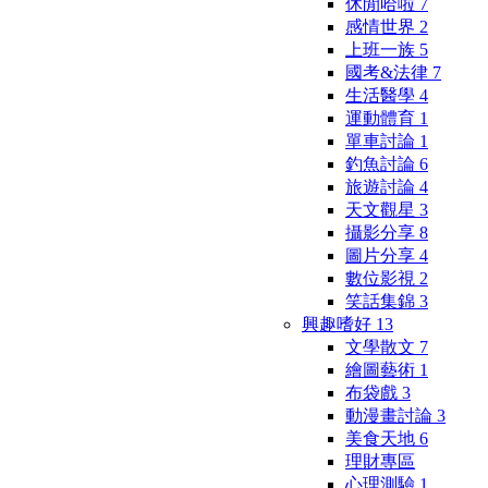
休閒哈啦
7
感情世界
2
上班一族
5
國考&法律
7
生活醫學
4
運動體育
1
單車討論
1
釣魚討論
6
旅遊討論
4
天文觀星
3
攝影分享
8
圖片分享
4
數位影視
2
笑話集錦
3
興趣嗜好
13
文學散文
7
繪圖藝術
1
布袋戲
3
動漫畫討論
3
美食天地
6
理財專區
心理測驗
1