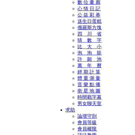
數 位 畫 廊
心 情 日 記
公 益 彩 券
送生日蛋糕
俄羅斯方塊
四 川 省
猜 數 字
比 大 小
泡 泡 龍
許 願 池
萬 年 曆
經 期 計 算
體 重 測 量
音 樂 點 播
衛 星 地 圖
時間戳字幕
男女聊天室
求助
論壇守則
會員等級
會員權限