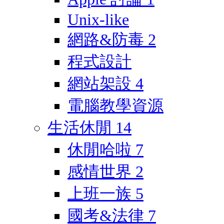
Unix-like
網路&防毒
2
程式設計
網站架設
4
電腦教學資源
生活休閒
14
休閒哈啦
7
感情世界
2
上班一族
5
國考&法律
7