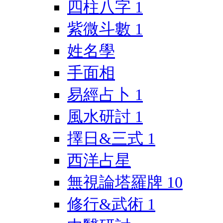
四柱八字
1
紫微斗數
1
姓名學
手面相
易經占卜
1
風水研討
1
擇日&三式
1
西洋占星
無視論塔羅牌
10
修行&武術
1