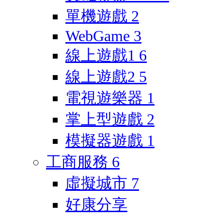
單機遊戲
2
WebGame
3
線上遊戲1
6
線上遊戲2
5
電視遊樂器
1
掌上型遊戲
2
模擬器遊戲
1
工商服務
6
虛擬城市
7
好康分享