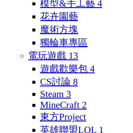
模型&手工藝
4
花卉園藝
魔術方塊
獨輪車專區
電玩遊戲
13
遊戲歡樂包
4
CS討論
8
Steam
3
MineCraft
2
東方Project
英雄聯盟LOL
1