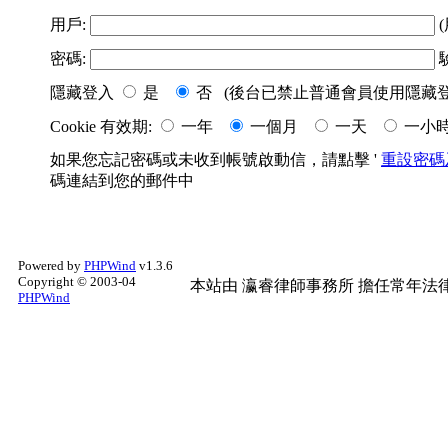
用戶:
(
密碼:
隱藏登入
是
否 (後台已禁止普通會員使用隱藏登
Cookie 有效期:
一年
一個月
一天
一小
如果您忘記密碼或未收到帳號啟動信，請點擊 '
重設密碼
碼連結到您的郵件中
Powered by
PHPWind
v1.3.6
Copyright © 2003-04
本站由
瀛睿律師事務所
擔任常年法律
PHPWind