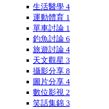
生活醫學
4
運動體育
1
單車討論
1
釣魚討論
6
旅遊討論
4
天文觀星
3
攝影分享
8
圖片分享
4
數位影視
2
笑話集錦
3