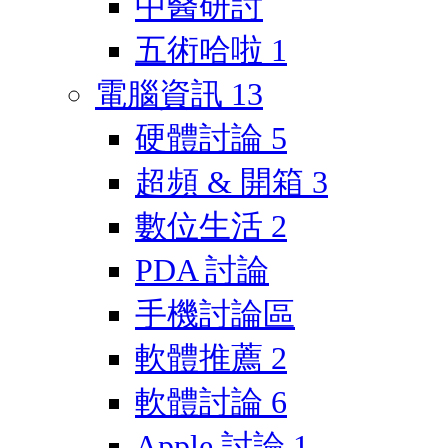
中醫研討
五術哈啦
1
電腦資訊
13
硬體討論
5
超頻 & 開箱
3
數位生活
2
PDA 討論
手機討論區
軟體推薦
2
軟體討論
6
Apple 討論
1