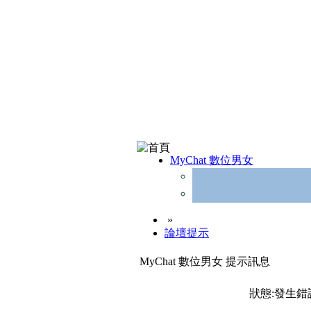
MyChat 數位男女
»
論壇提示
MyChat 數位男女 提示訊息
狀態:發生錯誤