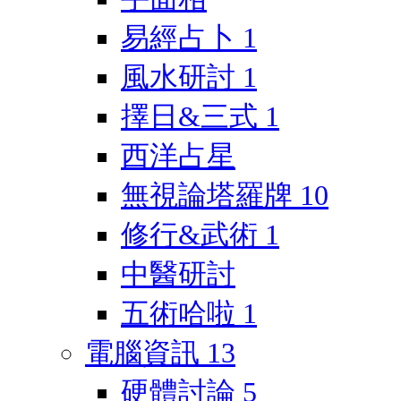
易經占卜
1
風水研討
1
擇日&三式
1
西洋占星
無視論塔羅牌
10
修行&武術
1
中醫研討
五術哈啦
1
電腦資訊
13
硬體討論
5