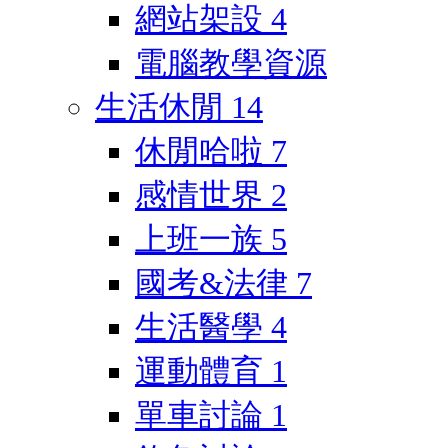
網站架設
4
電腦教學資源
生活休閒
14
休閒哈啦
7
感情世界
2
上班一族
5
國考&法律
7
生活醫學
4
運動體育
1
單車討論
1