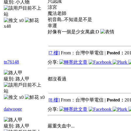
只認識
級別:
小人物
涼宮
魔法老師
初音島..不知道是不是
x0
幸運
x48
好像有一個是少女萬歲:D
[7 樓]
From：台灣中華電信 |
Posted：
201
tn76148
分享:
級別:
路人甲
都沒看過
x0
x0
[8 樓]
From：台灣中華電信 |
Posted：
201
daiwooge
分享:
級別:
路人甲
嚴重失血中...