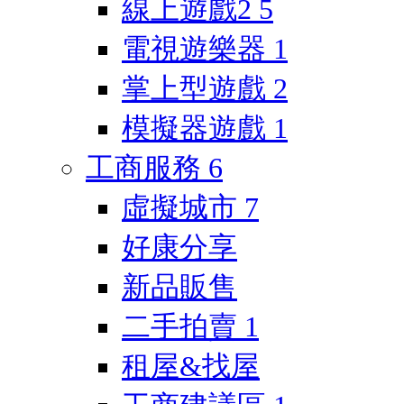
線上遊戲2
5
電視遊樂器
1
掌上型遊戲
2
模擬器遊戲
1
工商服務
6
虛擬城市
7
好康分享
新品販售
二手拍賣
1
租屋&找屋