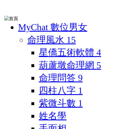
MyChat 數位男女
命理風水
15
星僑五術軟體
4
葫蘆墩命理網
5
命理問答
9
四柱八字
1
紫微斗數
1
姓名學
手面相