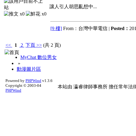
讓人引人胡思亂想中...
x0
x0
[9 樓]
From：台灣中華電信 |
Posted：
201
<<
1
2
下頁
>>
(共 2 頁)
MyChat 數位男女
»
動漫圖片區
Powered by
PHPWind
v1.3.6
Copyright © 2003-04
本站由
瀛睿律師事務所
擔任常年法律
PHPWind