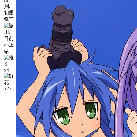
別:
初露
鋒芒
x41
x255