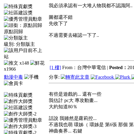
我必須承認有一大堆人物我都不認識阿..
圖都還不錯
先收下了
原點回歸
不過需要去確認一下了..
級別:
分類版主
x148
[1 樓]
From：台灣中華電信 |
Posted：
201
x1966
動漫中毒
分享:
有些是遊戲的... 還有一些
我估計 pc大 專攻動畫...
大約知道80％
話說 我雖然是蘿莉控...
不過我也萌 環姊（ 環姊是 第6張 那個 第7
神曲奏界... 右鍵