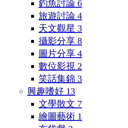
釣魚討論
6
旅遊討論
4
天文觀星
3
攝影分享
8
圖片分享
4
數位影視
2
笑話集錦
3
興趣嗜好
13
文學散文
7
繪圖藝術
1