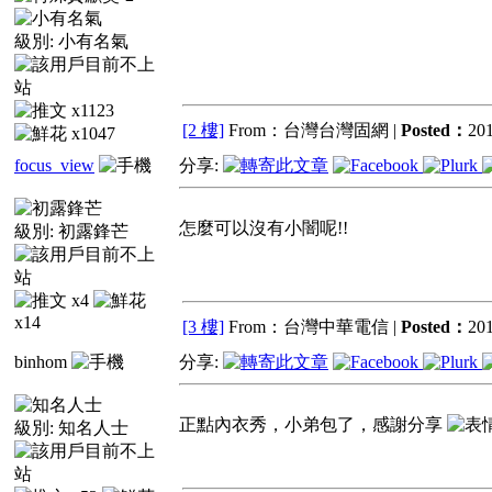
級別:
小有名氣
x1123
[2 樓]
From：台灣台灣固網 |
Posted：
201
x1047
focus_view
分享:
怎麼可以沒有小闇呢!!
級別:
初露鋒芒
x4
x14
[3 樓]
From：台灣中華電信 |
Posted：
201
binhom
分享:
正點內衣秀，小弟包了，感謝分享
級別:
知名人士