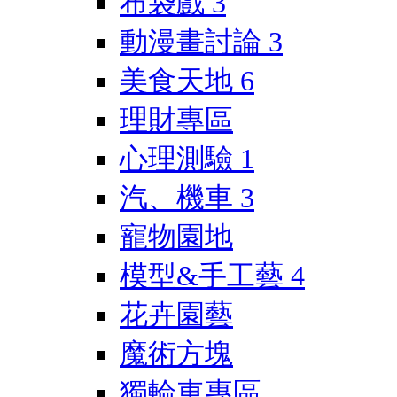
布袋戲
3
動漫畫討論
3
美食天地
6
理財專區
心理測驗
1
汽、機車
3
寵物園地
模型&手工藝
4
花卉園藝
魔術方塊
獨輪車專區