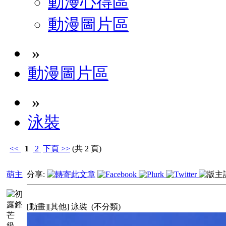
動漫心得區
動漫圖片區
»
動漫圖片區
»
泳裝
<<
1
2
下頁
>>
(共 2 頁)
萌主
分享:
[動畫][其他] 泳裝
(不分類)
級