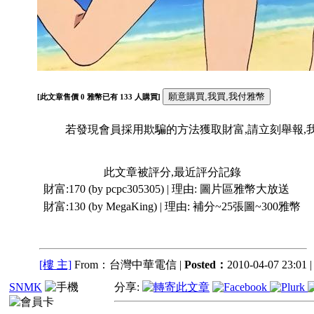
[此文章售價
0
雅幣已有
133
人購買]
若發現會員採用欺騙的方法獲取財富,請立刻舉報,我們
此文章被評分,最近評分記錄
財富:170 (by pcpc305305) | 理由:
圖片區雅幣大放送
財富:130 (by MegaKing) | 理由:
補分~25張圖~300雅幣
[樓 主]
From：台灣中華電信 |
Posted：
2010-04-07 23:01 |
SNMK
分享: