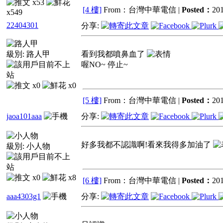
x53
[4 樓]
From：台灣中華電信 |
Posted：
201
x549
22404301
分享:
級別:
路人甲
看到我都噴鼻血了
喔NO~ 停止~
x0
x0
[5 樓]
From：台灣中華電信 |
Posted：
201
jaoa101aaa
分享:
好多我都不認識啊!看來我得多加油了
級別:
小人物
x0
x8
[6 樓]
From：台灣中華電信 |
Posted：
201
aaa4303g1
分享: