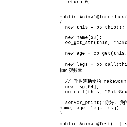
return 0;
}
public Animal@Introduce
{
new this = oo_this();
new name[32];
oo_get_str(this, "name
new age = oo_get(thi
new legs = oo_call(t
物的腿數量
// 呼叫這動物的 MakeSound 方
new msg[64];
oo_call(this, "MakeSou
server_print("你好, 我
name, age, legs, msg);
}
public Animal@Test() {