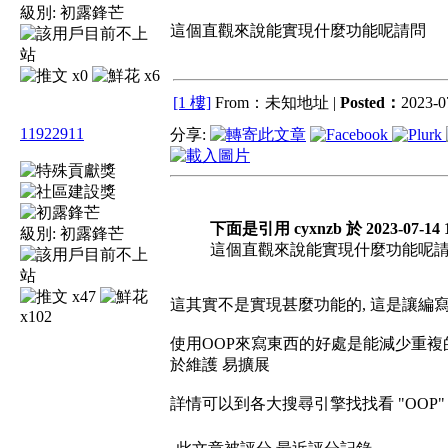
級別:
初露鋒芒
這個直觀來說能實現什麼功能呢請問
x0
x6
[1 樓]
From：未知地址 |
Posted：
2023-0
11922911
分享:
下面是引用 cyxnzb 於 2023-07-14 
級別:
初露鋒芒
這個直觀來說能實現什麼功能呢
x47
這其實不是實現甚麼功能的, 這是讓編
x102
使用OOP來寫東西的好處是能減少重複的
於維護 易擴展
詳情可以到各大搜尋引擎找找看 "OOP"