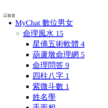
MyChat 數位男女
命理風水
15
星僑五術軟體
4
葫蘆墩命理網
5
命理問答
9
四柱八字
1
紫微斗數
1
姓名學
手面相