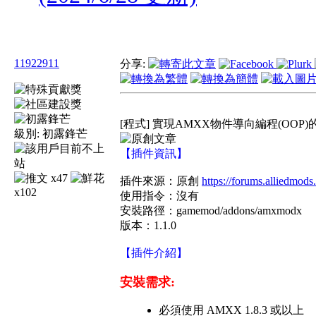
11922911
分享:
[程式] 實現AMXX物件導向編程(OOP)的模塊 
級別:
初露鋒芒
【插件資訊】
x47
插件來源：原創
https://forums.alliedmod
x102
使用指令：沒有
安裝路徑：gamemod/addons/amxmodx
版本：1.1.0
【插件介紹】
安裝需求:
必須使用 AMXX 1.8.3 或以上