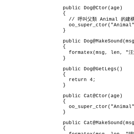
public Dog@Ctor(age)
{
// 呼叫父類 Animal 的建
oo_super_ctor("Animal"
}
public Dog@MakeSound(ms
{
formatex(msg, len, "
}
public Dog@GetLegs()
{
return 4;
}
public Cat@Ctor(age)
{
oo_super_ctor("Animal"
}
public Cat@MakeSound(ms
{