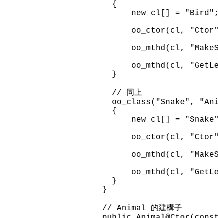
{
new cl[] = "Bird"
oo_ctor(cl, "Ctor",
oo_mthd(cl, "MakeSoun
oo_mthd(cl, "GetLe
}
// 同上
oo_class("Snake", "Ani
{
new cl[] = "Snake"
oo_ctor(cl, "Ctor",
oo_mthd(cl, "MakeSoun
oo_mthd(cl, "GetLe
}
}
// Animal 的建構子
public Animal@Ctor(cons