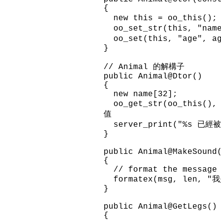
{
new this = oo_this()
oo_set_str(this, "na
oo_set(this, "age",
}
// Animal 的解構子
public Animal@Dtor()
{
new name[32];
oo_get_str(oo_this()
值
server_print("%s 已經被
}
public Animal@MakeSound
{
// format the message 
formatex(msg, len, 
}
public Animal@GetLegs()
{