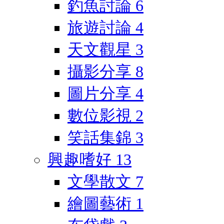
釣魚討論
6
旅遊討論
4
天文觀星
3
攝影分享
8
圖片分享
4
數位影視
2
笑話集錦
3
興趣嗜好
13
文學散文
7
繪圖藝術
1