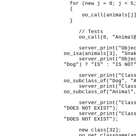
for (new j = 0; j < 5;
{
oo_call(animals[j]
}
// Tests
oo_call(0, "Animal@Te
server_print("Object 
oo_isa(animals[3], "Sna
server_print("Object #
"Dog") ? "IS" : "IS NOT
server_print("Class D
oo_subclass_of("Dog", "
server_print("Class A
oo_subclass_of("Animal"
server_print("Class Bi
"DOES NOT EXIST");
server_print("Class Fi
"DOES NOT EXIST");
new class[32];
oo_get_classname(anim