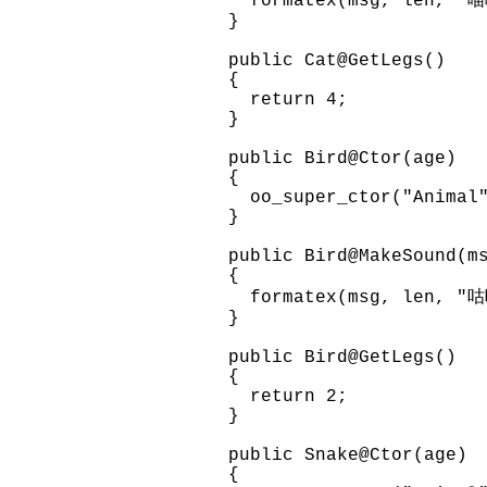
formatex(msg, len, "
}
public Cat@GetLegs()
{
return 4;
}
public Bird@Ctor(age)
{
oo_super_ctor("Animal"
}
public Bird@MakeSound(m
{
formatex(msg, len, "
}
public Bird@GetLegs()
{
return 2;
}
public Snake@Ctor(age)
{