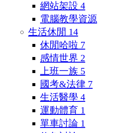
網站架設
4
電腦教學資源
生活休閒
14
休閒哈啦
7
感情世界
2
上班一族
5
國考&法律
7
生活醫學
4
運動體育
1
單車討論
1