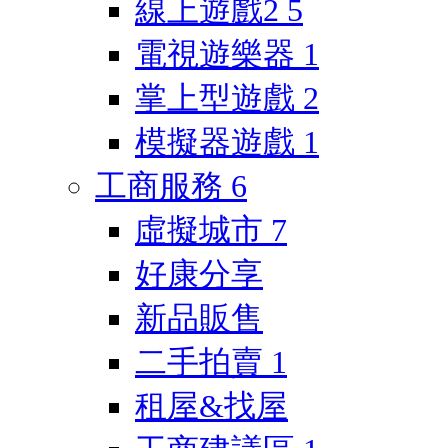
線上遊戲2
5
電視遊樂器
1
掌上型遊戲
2
模擬器遊戲
1
工商服務
6
虛擬城市
7
好康分享
新品販售
二手拍賣
1
租屋&找屋