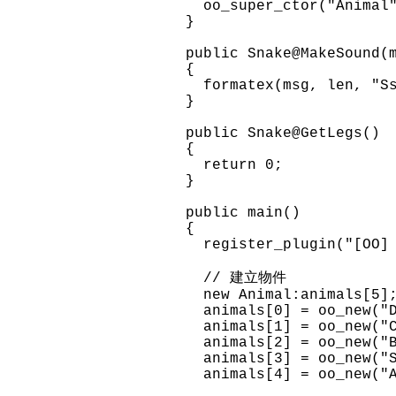
oo_super_ctor("Animal"
}
public Snake@MakeSound(
{
formatex(msg, len, "Ss
}
public Snake@GetLegs()
{
return 0;
}
public main()
{
register_plugin("[OO] 
// 建立物件
new Animal:animals[5]
animals[0] = oo_new("D
animals[1] = oo_new("C
animals[2] = oo_new("B
animals[3] = oo_new("S
animals[4] = oo_new("A