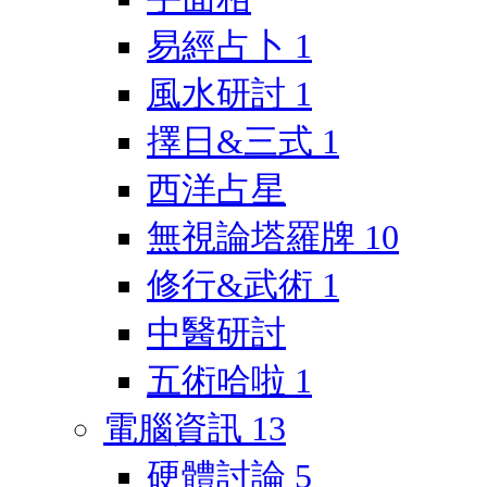
易經占卜
1
風水研討
1
擇日&三式
1
西洋占星
無視論塔羅牌
10
修行&武術
1
中醫研討
五術哈啦
1
電腦資訊
13
硬體討論
5