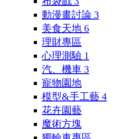
布袋戲
3
動漫畫討論
3
美食天地
6
理財專區
心理測驗
1
汽、機車
3
寵物園地
模型&手工藝
4
花卉園藝
魔術方塊
獨輪車專區