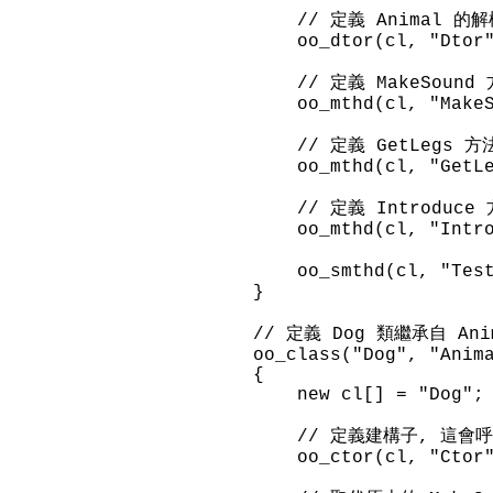
// 定義 Animal 的解
oo_dtor(cl, "Dtor"
// 定義 MakeSound
oo_mthd(cl, "MakeSoun
// 定義 GetLegs 方
oo_mthd(cl, "GetLe
// 定義 Introduce
oo_mthd(cl, "Introd
oo_smthd(cl, "Test
}
// 定義 Dog 類繼承自 Ani
oo_class("Dog", "Anima
{
new cl[] = "Dog";
// 定義建構子, 這會呼叫
oo_ctor(cl, "Ctor",