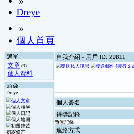
»
Dreye
»
個人首頁
選單
自我介紹
- 用戶 ID: 29811
文章
(9)
[搜尋文
個人資料
頭像
Dreye
個人簽名
得獎記錄
暫無記錄
連絡方式
初露鋒芒