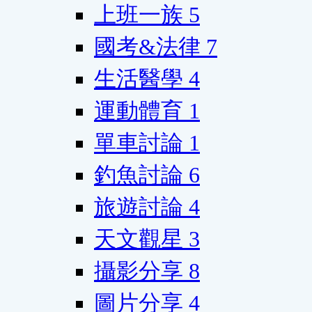
上班一族
5
國考&法律
7
生活醫學
4
運動體育
1
單車討論
1
釣魚討論
6
旅遊討論
4
天文觀星
3
攝影分享
8
圖片分享
4