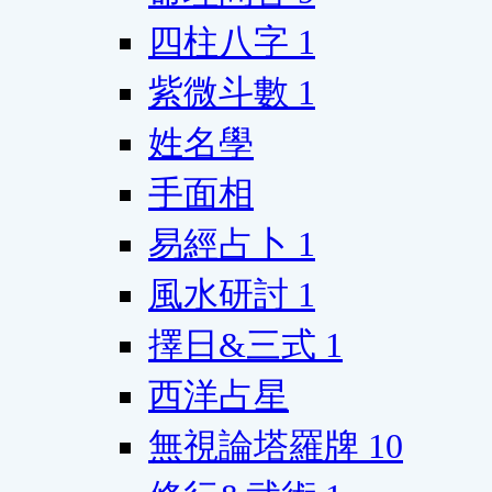
四柱八字
1
紫微斗數
1
姓名學
手面相
易經占卜
1
風水研討
1
擇日&三式
1
西洋占星
無視論塔羅牌
10