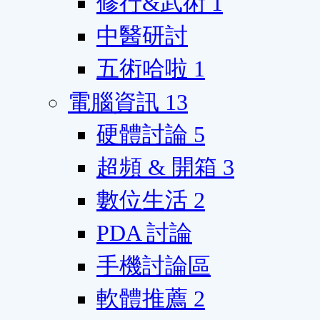
修行&武術
1
中醫研討
五術哈啦
1
電腦資訊
13
硬體討論
5
超頻 & 開箱
3
數位生活
2
PDA 討論
手機討論區
軟體推薦
2