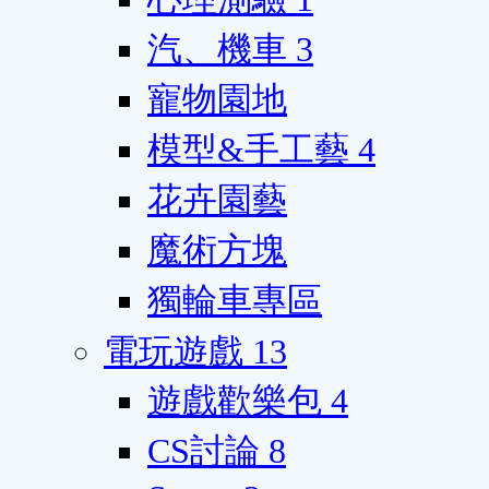
汽、機車
3
寵物園地
模型&手工藝
4
花卉園藝
魔術方塊
獨輪車專區
電玩遊戲
13
遊戲歡樂包
4
CS討論
8