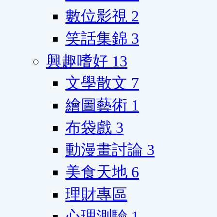
數位影視
2
笑話集錦
3
興趣嗜好
13
文學散文
7
繪圖藝術
1
布袋戲
3
動漫畫討論
3
美食天地
6
理財專區
心理測驗
1