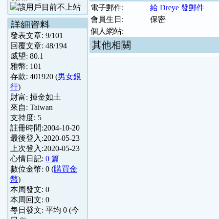
電子郵件:
給 Dreye 發郵件
會員生日:
保密
詳細資料
個人網站:
發表文章:
9
/
101
其他相關
回覆文章:
48
/
194
威望:
80.1
雅幣:
101
存款:
401920
(
男女銀
行
)
財富:
揮金如土
來自:
Taiwan
支持度:
5
註冊時間:
2004-10-20
最後登入:
2020-05-23
上次登入:
2020-05-23
心情日記:
0 篇
數位金幣:
0
(
購買金
幣
)
本周發文:
0
本周回文:
0
每日發文: 平均
0
(今