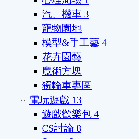
汽、機車
3
寵物園地
模型&手工藝
4
花卉園藝
魔術方塊
獨輪車專區
電玩遊戲
13
遊戲歡樂包
4
CS討論
8