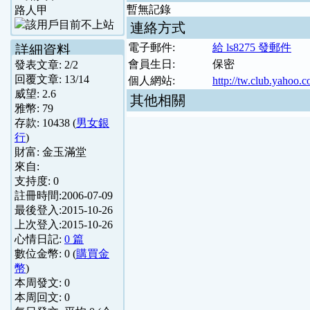
暫無記錄
路人甲
連絡方式
電子郵件:
給 ls8275 發郵件
詳細資料
會員生日:
保密
發表文章:
2
/
2
回覆文章:
13
/
14
個人網站:
http://tw.club.yahoo.
威望:
2.6
其他相關
雅幣:
79
存款:
10438
(
男女銀
行
)
財富:
金玉滿堂
來自:
支持度:
0
註冊時間:
2006-07-09
最後登入:
2015-10-26
上次登入:
2015-10-26
心情日記:
0 篇
數位金幣:
0
(
購買金
幣
)
本周發文:
0
本周回文:
0