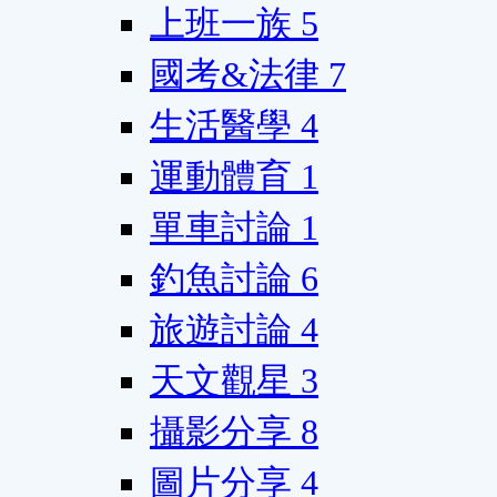
上班一族
5
國考&法律
7
生活醫學
4
運動體育
1
單車討論
1
釣魚討論
6
旅遊討論
4
天文觀星
3
攝影分享
8
圖片分享
4