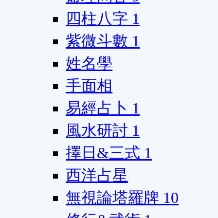
四柱八字
1
紫微斗數
1
姓名學
手面相
易經占卜
1
風水研討
1
擇日&三式
1
西洋占星
無視論塔羅牌
10