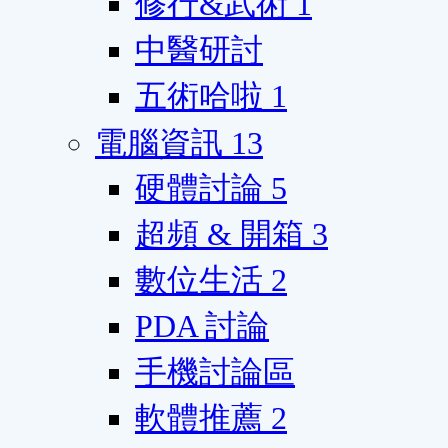
修行&武術
1
中醫研討
五術哈啦
1
電腦資訊
13
硬體討論
5
超頻 & 開箱
3
數位生活
2
PDA 討論
手機討論區
軟體推薦
2