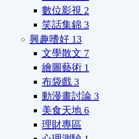
數位影視
2
笑話集錦
3
興趣嗜好
13
文學散文
7
繪圖藝術
1
布袋戲
3
動漫畫討論
3
美食天地
6
理財專區
心理測驗
1