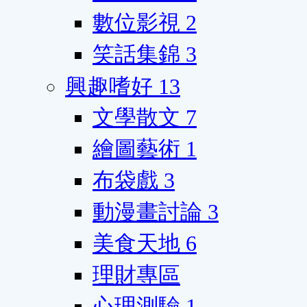
數位影視
2
笑話集錦
3
興趣嗜好
13
文學散文
7
繪圖藝術
1
布袋戲
3
動漫畫討論
3
美食天地
6
理財專區
心理測驗
1