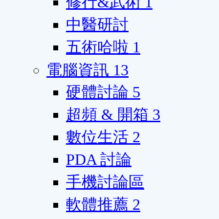
修行&武術
1
中醫研討
五術哈啦
1
電腦資訊
13
硬體討論
5
超頻 & 開箱
3
數位生活
2
PDA 討論
手機討論區
軟體推薦
2