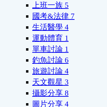
上班一族
5
國考&法律
7
生活醫學
4
運動體育
1
單車討論
1
釣魚討論
6
旅遊討論
4
天文觀星
3
攝影分享
8
圖片分享
4