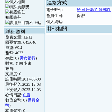
連絡方式
電子郵件:
給 可乐渴了 發郵件
會員生日:
保密
初露鋒芒
個人網站:
其他相關
詳細資料
發表文章:
12
/
12
回覆文章:
645
/
646
威望:
69.4
雅幣:
4023
存款:
0
(
男女銀行
)
財富:
奔向小康
來自:
支持度:
0
註冊時間:
2017-05-08
最後登入:
2025-12-03
上次登入:
2025-12-03
心情日記:
0 篇
數位金幣:
0
(
購買金
幣
)
本周發文:
0