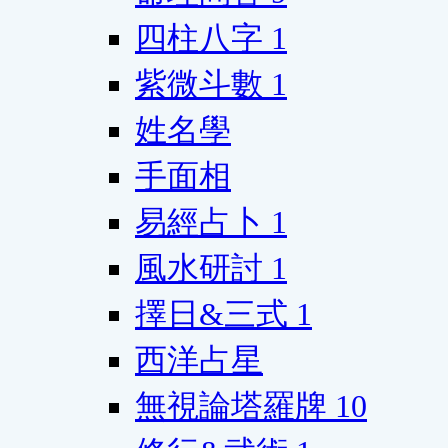
四柱八字
1
紫微斗數
1
姓名學
手面相
易經占卜
1
風水研討
1
擇日&三式
1
西洋占星
無視論塔羅牌
10