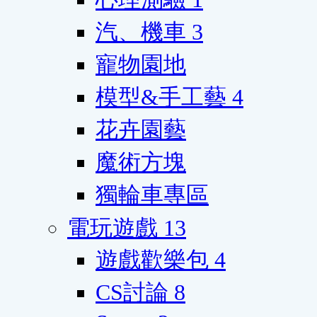
汽、機車
3
寵物園地
模型&手工藝
4
花卉園藝
魔術方塊
獨輪車專區
電玩遊戲
13
遊戲歡樂包
4
CS討論
8