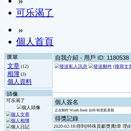
»
可乐渴了
»
個人首頁
選單
自我介紹
- 用戶 ID: 1180538
文章
(12)
[搜尋文
相簿
(3)
個人資料
頭像
可乐渴了
個人簽名
正在制作 Wraith Battle 合作/有意联系我
得獎記錄
2020-02-18:得到[特殊貢獻獎]勳章 