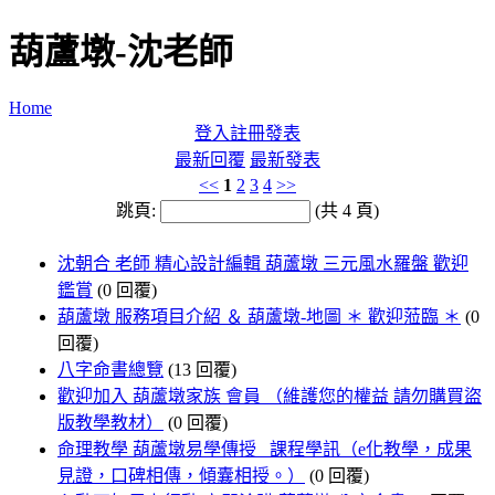
葫蘆墩-沈老師
Home
登入
註冊
發表
最新回覆
最新發表
<<
1
2
3
4
>>
跳頁:
(共 4 頁)
沈朝合 老師 精心設計編輯 葫蘆墩 三元風水羅盤 歡迎
鑑賞
(0 回覆)
葫蘆墩 服務項目介紹 ＆ 葫蘆墩-地圖 ＊ 歡迎蒞臨 ＊
(0
回覆)
八字命書總覽
(13 回覆)
歡迎加入 葫蘆墩家族 會員 （維護您的權益 請勿購買盜
版教學教材）
(0 回覆)
命理教學 葫蘆墩易學傳授 課程學訊（e化教學，成果
見證，口碑相傳，傾囊相授。）
(0 回覆)