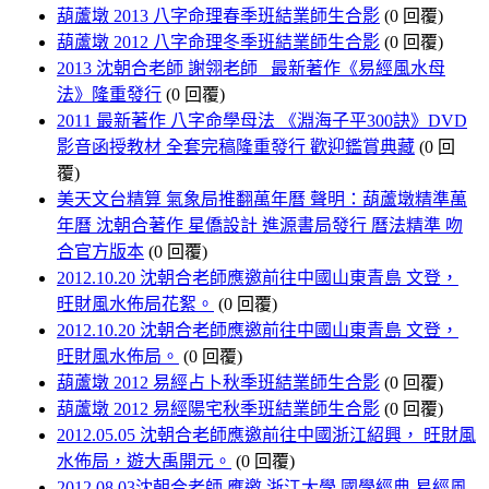
葫蘆墩 2013 八字命理春季班結業師生合影
(0 回覆)
葫蘆墩 2012 八字命理冬季班結業師生合影
(0 回覆)
2013 沈朝合老師 謝翎老師 最新著作《易經風水母
法》隆重發行
(0 回覆)
2011 最新著作 八字命學母法 《淵海子平300訣》DVD
影音函授教材 全套完稿隆重發行 歡迎鑑賞典藏
(0 回
覆)
美天文台精算 氣象局推翻萬年曆 聲明：葫蘆墩精準萬
年曆 沈朝合著作 星僑設計 進源書局發行 曆法精準 吻
合官方版本
(0 回覆)
2012.10.20 沈朝合老師應邀前往中國山東青島 文登，
旺財風水佈局花絮。
(0 回覆)
2012.10.20 沈朝合老師應邀前往中國山東青島 文登，
旺財風水佈局。
(0 回覆)
葫蘆墩 2012 易經占卜秋季班結業師生合影
(0 回覆)
葫蘆墩 2012 易經陽宅秋季班結業師生合影
(0 回覆)
2012.05.05 沈朝合老師應邀前往中國浙江紹興， 旺財風
水佈局，遊大禹開元。
(0 回覆)
2012.08.03沈朝合老師 應邀 浙江大學 國學經典 易經風