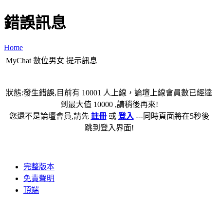
錯誤訊息
Home
MyChat 數位男女 提示訊息
狀態:發生錯誤,目前有 10001 人上線，論壇上線會員數已經達
到最大值 10000 ,請稍後再來!
您還不是論壇會員,請先
註冊
或
登入
---同時頁面將在5秒後
跳到登入界面!
完整版本
免責聲明
頂端