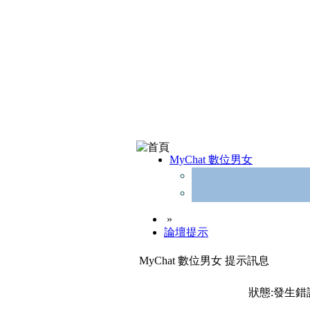
MyChat 數位男女
»
論壇提示
MyChat 數位男女 提示訊息
狀態:發生錯誤