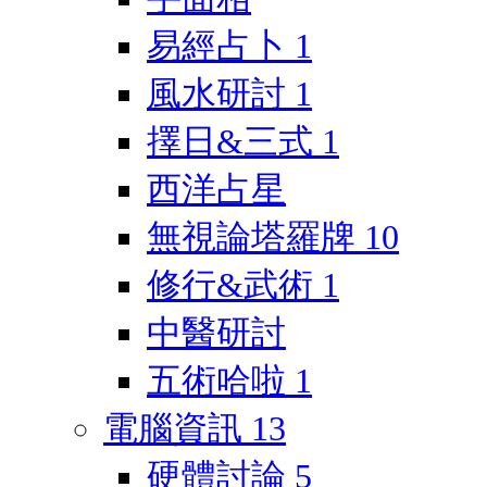
易經占卜
1
風水研討
1
擇日&三式
1
西洋占星
無視論塔羅牌
10
修行&武術
1
中醫研討
五術哈啦
1
電腦資訊
13
硬體討論
5