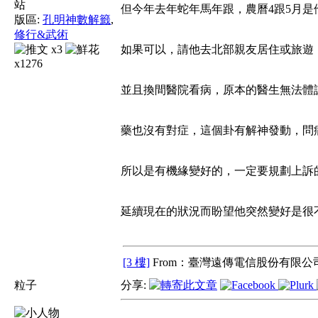
但今年去年蛇年馬年跟，農曆4跟5月
版區:
孔明神數解籤
,
修行&武術
x3
如果可以，請他去北部親友居住或旅遊
x1276
並且換間醫院看病，原本的醫生無法體
藥也沒有對症，這個卦有解神發動，問
所以是有機緣變好的，一定要規劃上訴
延續現在的狀況而盼望他突然變好是很
[3 樓]
From：臺灣遠傳電信股份有限公司
粒子
分享: