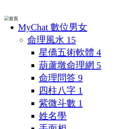
MyChat 數位男女
命理風水
15
星僑五術軟體
4
葫蘆墩命理網
5
命理問答
9
四柱八字
1
紫微斗數
1
姓名學
手面相