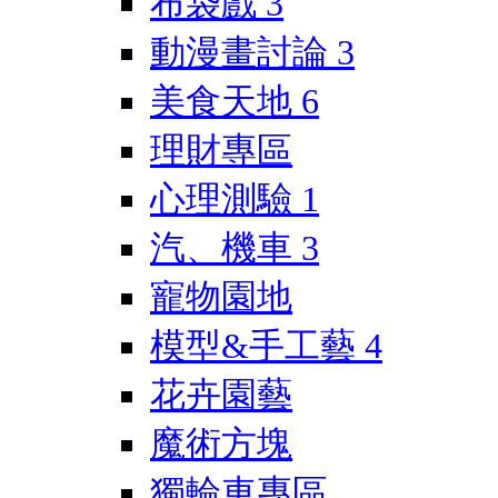
布袋戲
3
動漫畫討論
3
美食天地
6
理財專區
心理測驗
1
汽、機車
3
寵物園地
模型&手工藝
4
花卉園藝
魔術方塊
獨輪車專區