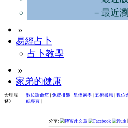
－最近
»
易經占卜
占卜教學
»
家弟的健康
命理服
數位論命舘
|
免費排盤
|
星僑易學
|
五術書籍
|
數位
務》
絲專頁
|
分享: