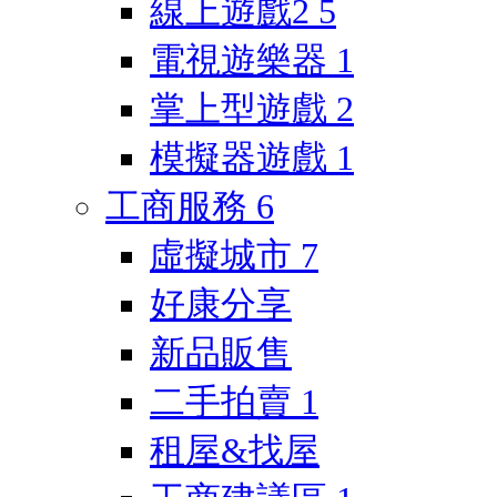
線上遊戲2
5
電視遊樂器
1
掌上型遊戲
2
模擬器遊戲
1
工商服務
6
虛擬城市
7
好康分享
新品販售
二手拍賣
1
租屋&找屋