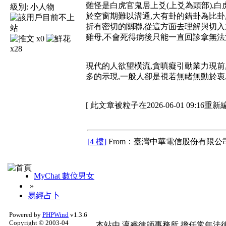
難怪是白虎官鬼居上爻(上爻為頭部),
級別:
小人物
於空窗期難以溝通,大有卦的錯卦為比卦
折有密切的關聯,從這方面去理解與切入
雞母,不會死得病後只能一直回診拿無法
x0
x28
現代的人欲望橫流,貪嗔癡引動業力現前
多的示現,一般人卻是視若無睹無動於衷,
[ 此文章被粒子在2026-06-01 09:16重新
[4 樓]
From：臺灣中華電信股份有限公司
MyChat 數位男女
»
易經占卜
Powered by
PHPWind
v1.3.6
Copyright © 2003-04
本站由
瀛睿律師事務所
擔任常年法律