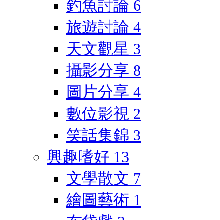
釣魚討論
6
旅遊討論
4
天文觀星
3
攝影分享
8
圖片分享
4
數位影視
2
笑話集錦
3
興趣嗜好
13
文學散文
7
繪圖藝術
1