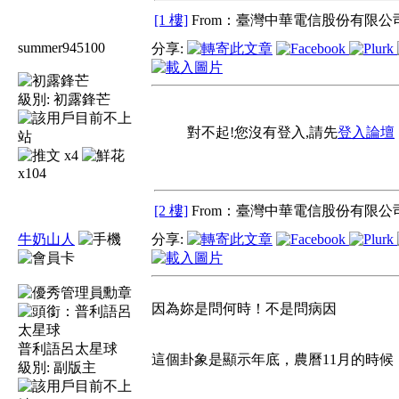
[1 樓]
From：臺灣中華電信股份有限公司
summer945100
分享:
級別:
初露鋒芒
對不起!您沒有登入,請先
登入論壇
x4
x104
[2 樓]
From：臺灣中華電信股份有限公司
牛奶山人
分享:
因為妳是問何時！不是問病因
普利語呂太星球
這個卦象是顯示年底，農曆11月的時候
級別:
副版主