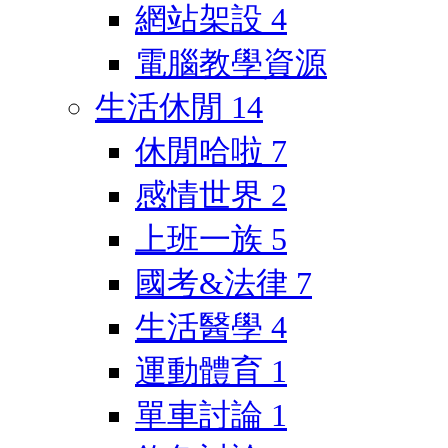
網站架設
4
電腦教學資源
生活休閒
14
休閒哈啦
7
感情世界
2
上班一族
5
國考&法律
7
生活醫學
4
運動體育
1
單車討論
1