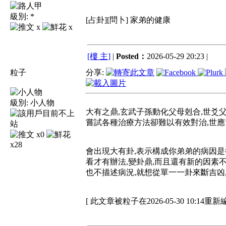
級別:
*
[占卦][問卜] 家弟的健康
x
x
[樓 主]
|
Posted：
2026-05-29 20:23 |
粒子
分享:
級別:
小人物
大有之鼎,玄武子孫動化父母剋合,世爻父
嘗試各種治療方法卻難以有效對治,世應
x0
x28
會出現大有卦,表示構成你弟弟的病因是
看才有辦法,變卦鼎,而且還有新的因素不
也不描述病況,就想從單一一卦來斷吉凶
[ 此文章被粒子在2026-05-30 10:14重新