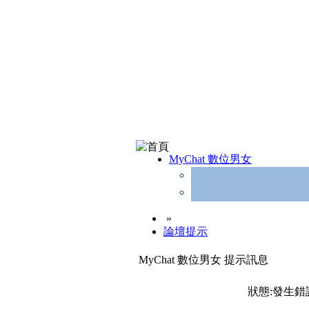
MyChat 數位男女
»
論壇提示
MyChat 數位男女 提示訊息
狀態:發生錯誤