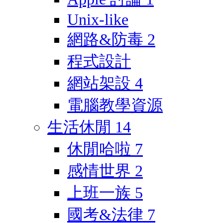
Unix-like
網路&防毒
2
程式設計
網站架設
4
電腦教學資源
生活休閒
14
休閒哈啦
7
感情世界
2
上班一族
5
國考&法律
7