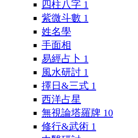
四柱八字
1
紫微斗數
1
姓名學
手面相
易經占卜
1
風水研討
1
擇日&三式
1
西洋占星
無視論塔羅牌
10
修行&武術
1