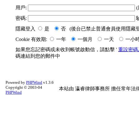
用戶:
(
密碼:
隱藏登入
是
否 (後台已禁止普通會員使用隱藏登
Cookie 有效期:
一年
一個月
一天
一小
如果您忘記密碼或未收到帳號啟動信，請點擊 '
重設密碼
碼連結到您的郵件中
Powered by
PHPWind
v1.3.6
Copyright © 2003-04
本站由
瀛睿律師事務所
擔任常年法律
PHPWind