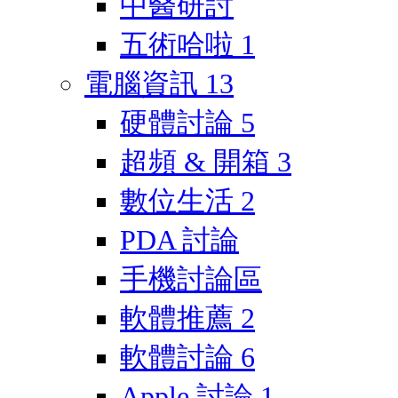
中醫研討
五術哈啦
1
電腦資訊
13
硬體討論
5
超頻 & 開箱
3
數位生活
2
PDA 討論
手機討論區
軟體推薦
2
軟體討論
6
Apple 討論
1