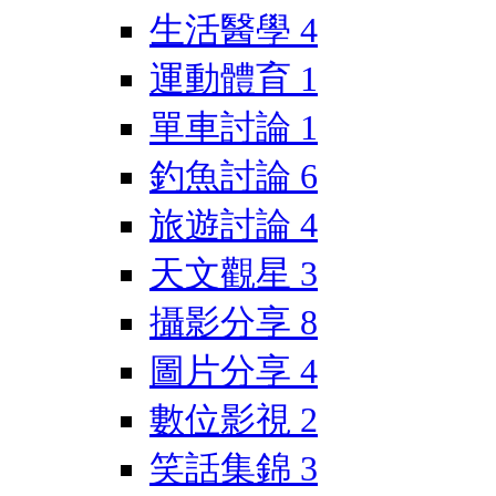
生活醫學
4
運動體育
1
單車討論
1
釣魚討論
6
旅遊討論
4
天文觀星
3
攝影分享
8
圖片分享
4
數位影視
2
笑話集錦
3