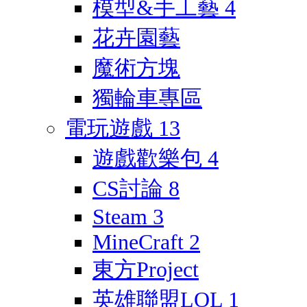
模型&手工藝
4
花卉園藝
魔術方塊
獨輪車專區
電玩遊戲
13
遊戲歡樂包
4
CS討論
8
Steam
3
MineCraft
2
東方Project
英雄聯盟LOL
1