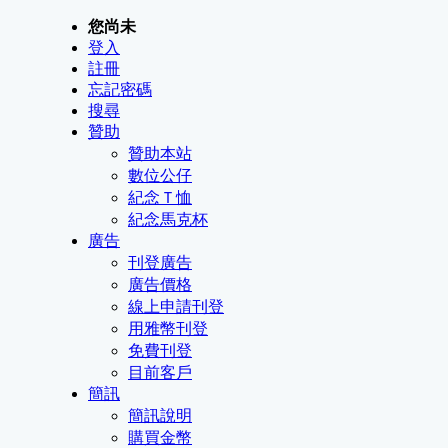
您尚未
登入
註冊
忘記密碼
搜尋
贊助
贊助本站
數位公仔
紀念Ｔ恤
紀念馬克杯
廣告
刊登廣告
廣告價格
線上申請刊登
用雅幣刊登
免費刊登
目前客戶
簡訊
簡訊說明
購買金幣