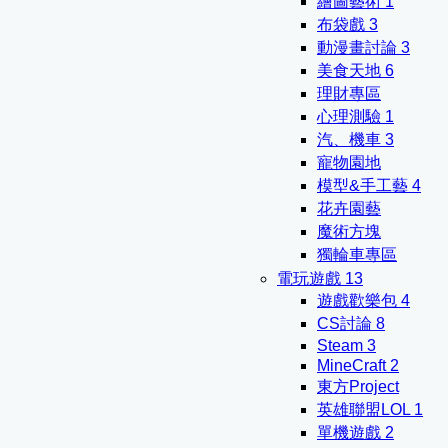
繪圖藝術
1
布袋戲
3
動漫畫討論
3
美食天地
6
理財專區
心理測驗
1
汽、機車
3
寵物園地
模型&手工藝
4
花卉園藝
魔術方塊
獨輪車專區
電玩遊戲
13
遊戲歡樂包
4
CS討論
8
Steam
3
MineCraft
2
東方Project
英雄聯盟LOL
1
單機遊戲
2