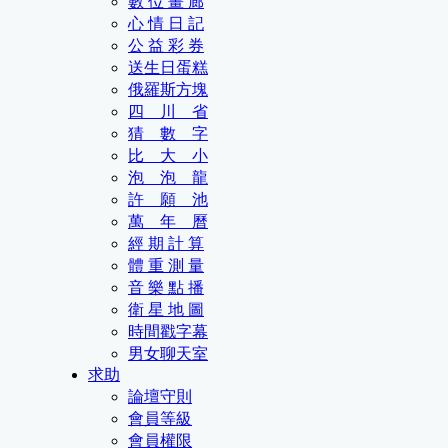
數 位 畫 廊
心 情 日 記
公 益 彩 券
送生日蛋糕
俄羅斯方塊
四 川 省
猜 數 字
比 大 小
泡 泡 龍
許 願 池
萬 年 曆
經 期 計 算
體 重 測 量
音 樂 點 播
衛 星 地 圖
時間戳字幕
男女聊天室
求助
論壇守則
會員等級
會員權限