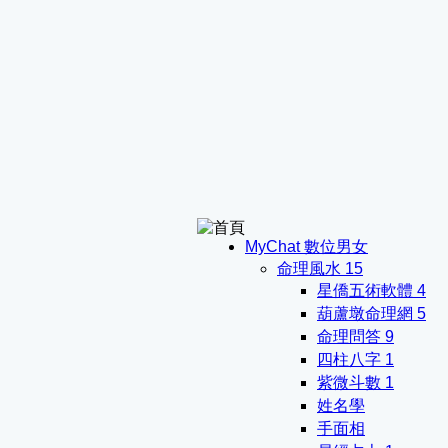
MyChat 數位男女
命理風水
15
星僑五術軟體
4
葫蘆墩命理網
5
命理問答
9
四柱八字
1
紫微斗數
1
姓名學
手面相