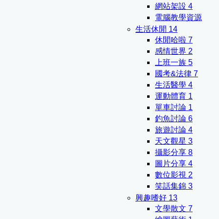
網站架設
4
電腦教學資源
生活休閒
14
休閒哈啦
7
感情世界
2
上班一族
5
國考&法律
7
生活醫學
4
運動體育
1
單車討論
1
釣魚討論
6
旅遊討論
4
天文觀星
3
攝影分享
8
圖片分享
4
數位影視
2
笑話集錦
3
興趣嗜好
13
文學散文
7