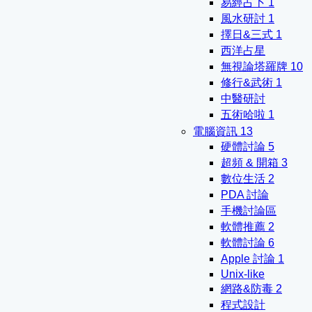
易經占卜
1
風水研討
1
擇日&三式
1
西洋占星
無視論塔羅牌
10
修行&武術
1
中醫研討
五術哈啦
1
電腦資訊
13
硬體討論
5
超頻 & 開箱
3
數位生活
2
PDA 討論
手機討論區
軟體推薦
2
軟體討論
6
Apple 討論
1
Unix-like
網路&防毒
2
程式設計