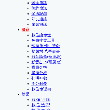
發送簡訊
預約簡訊
發送記錄
好友通訊
罐頭簡訊
論命
數位論命舘
免費排盤工具
葫蘆墩 優生造命
葫蘆墩 八字命書
影音論命(葫蘆墩)
影音占卜(葫蘆墩)
購買金幣
星座分析
孔明神數
周公解夢
數位命理街
娛樂
影 像 行 腳
數 位 造 型