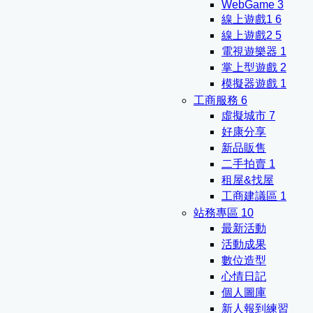
WebGame
3
線上遊戲1
6
線上遊戲2
5
電視遊樂器
1
掌上型遊戲
2
模擬器遊戲
1
工商服務
6
虛擬城市
7
好康分享
新品販售
二手拍賣
1
租屋&找屋
工商建議區
1
站務專區
10
最新活動
活動成果
數位造型
心情日記
個人圖庫
新人報到練習